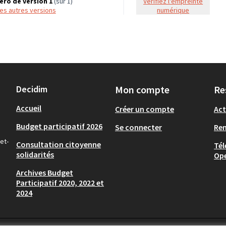
ro de version 1
(sur 1)
Vérifiez l'empreinte
 les autres versions
numérique
Decidim
Mon compte
Re
Accueil
Créer un compte
Act
Budget participatif 2026
Se connecter
Re
et-
Consultation citoyenne
Tél
solidarités
Op
Archives Budget
Participatif 2020, 2022 et
2024