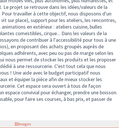
eaux modes vies, plus autonomes, plus humanistes, et
 Le projet se retrouve dans les idées/valeurs de la
 Pour travailler à cette objectif, nous disposons d'un
vit sur place), support pour les ateliers, les rencontres,
s animations en extérieur : ateliers cuisine, bulles
antes comestibles, cirque... Dans les valeurs de la
essayons de contribuer à l'accessibilité pour tous à une
bios), en proposant des achats groupés auprès de
elques adhérents, avec peu ou pas de marge selon les
ui nous permet de stocker les produits et les proposer
t dédié à une ressourcerie. C'est tout cela que nous
ous ! Une aide avec le budget participatif nous
aux et équiper la pièce afin de mieux stocker les
ourcerie. Cet espace sera ouvert à tous de façon
un espace convivial pour échanger, prendre une boisson.
able, pour faire ses courses, à bas prix, et passer de
Images