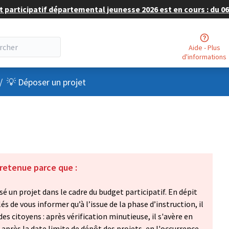
 participatif départemental jeunesse 2026 est en cours : du 06 
Aide - Plus
d'informations
nu utilisateur
/
💡 Déposer un projet
 retenue parce que :
é un projet dans le cadre du budget participatif. En dépit
 de vous informer qu’à l’issue de la phase d’instruction, il
es citoyens : après vérification minutieuse, il s'avère en
 après la date limite de dépôt des projets, en l'occurrence