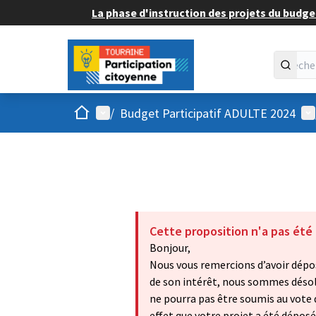
La phase d'instruction des projets du budget
Accueil
Menu principal
Me
/
Budget Participatif ADULTE 2024
Cette proposition n'a pas été
Bonjour,
Nous vous remercions d’avoir dépos
de son intérêt, nous sommes désolés
ne pourra pas être soumis au vote d
effet que votre projet a été déposé