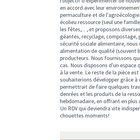
l'objectif d’expérimenter de nouv
en accord avec leur environnement.
permaculture et de l'agroécologie.
écolieu ressource (seul une famille 
les fêtes,... , et proposons diverse
géantes, recyclage, compostage, pl
sécurité sociale alimentaire, nous 
alimentation de qualité (souvent 
producteurs. Nous fournissons qu
cas. Nous disposons d'un espace q
à la vente. Le reste de la pièce es
souhaiterions développer grâce à v
permettrait de faire quelques trav
denrées et les produits de la ress
hebdomadaire, en offrant en plus 
Un RDV qui deviendra vite indispens
chouettes moments!