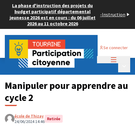
La phase d'instruction des projets du
budget participatif départemental
-
Instruction
jeunesse 2026 est en cours : du 06 juillet
2026 au 11 octobre 2026
Se connecter
Menu princi
Budget Participatif ADULTE 2024
/
Menu p
💡 Déposer un projet
Manipuler pour apprendre au
cycle 2
école de Thizay
Retirée
24/06/2024 14:46