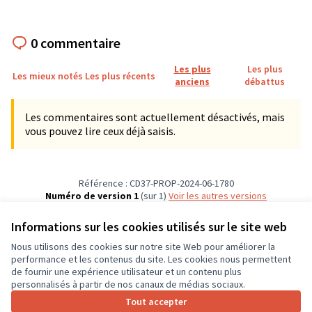
0 commentaire
Les plus
Les plus
Les mieux notés
Les plus récents
anciens
débattus
Les commentaires sont actuellement désactivés, mais
vous pouvez lire ceux déjà saisis.
Référence : CD37-PROP-2024-06-1780
Numéro de version 1
(sur 1)
voir les autres versions
Vérifiez l'empreinte numérique
Informations sur les cookies utilisés sur le site web
Nous utilisons des cookies sur notre site Web pour améliorer la
Conditions d'utilisation
performance et les contenus du site. Les cookies nous permettent
Paramètres des cookies
de fournir une expérience utilisateur et un contenu plus
CD37 sur X
CD37 sur Facebook
CD37 sur Instagram
CD37 sur YouTube
personnalisés à partir de nos canaux de médias sociaux.
(Lien externe)
(Lien externe)
(Lien externe)
(Lien externe)
Tout accepter