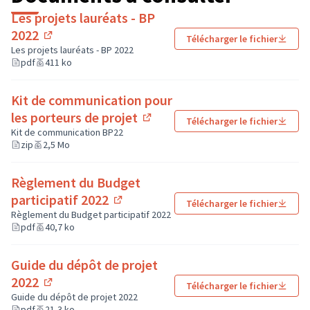
Les projets lauréats - BP
2022
Télécharger le fichier
(Lien externe)
Les projets lauréats - BP 2022
pdf
411 ko
Kit de communication pour
les porteurs de projet
Télécharger le fichier
(Lien externe)
Kit de communication BP22
zip
2,5 Mo
Règlement du Budget
participatif 2022
Télécharger le fichier
(Lien externe)
Règlement du Budget participatif 2022
pdf
40,7 ko
Guide du dépôt de projet
2022
Télécharger le fichier
(Lien externe)
Guide du dépôt de projet 2022
pdf
21,3 ko