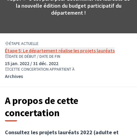
(Lien externe)
la nouvelle édition du budget participatif du
département !
ÉTAPE ACTUELLE
Étape 5: Le département réalise les projets lauréats
DATE DE DÉBUT / DATE DE FIN
15 jan. 2022 / 31 déc. 2022
CETTE CONCERTATION APPARTIENT À
Archives
A propos de cette
concertation
Consultez les projets lauréats 2022 (adulte et