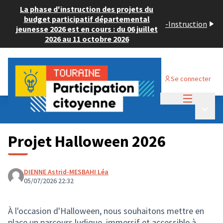
La phase d'instruction des projets du
budget participatif départemental
-
Instruction
jeunesse 2026 est en cours : du 06 juillet
2026 au 11 octobre 2026
Se connecter
Menu princi
Budget Participatif JEUNESSE 2026
/
Menu p
💡 Consulter les projets déposés
Projet Halloween 2026
DIENNE Astrid-MESBAHI Léa
05/07/2026 22:32
À l'occasion d'Halloween, nous souhaitons mettre en
place un parcours ludique, immersif et accessible à