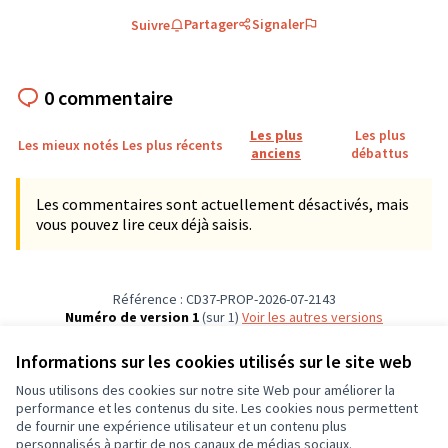
Partager
Signaler
Suivre
0 commentaire
Les plus
Les plus
Les mieux notés
Les plus récents
anciens
débattus
Les commentaires sont actuellement désactivés, mais
vous pouvez lire ceux déjà saisis.
Référence : CD37-PROP-2026-07-2143
Numéro de version 1
(sur 1)
voir les autres versions
Vérifiez l'empreinte numérique
Informations sur les cookies utilisés sur le site web
Nous utilisons des cookies sur notre site Web pour améliorer la
Conditions d'utilisation
performance et les contenus du site. Les cookies nous permettent
Paramètres des cookies
de fournir une expérience utilisateur et un contenu plus
CD37 sur X
CD37 sur Facebook
CD37 sur Instagram
CD37 sur YouTube
personnalisés à partir de nos canaux de médias sociaux.