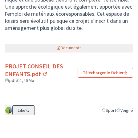
Une approche écologique est également apportée avec
l'emploi de matériaux écoresponsables. Cet espace de
loisirs sera évolutif puisque ce projet s’inscrit dans un
aménagement plus global du site.
Documents
PROJET CONSEIL DES
ENFANTS.pdf
Télécharger le fichier
(Lien externe)
pdf
1,46 Mo
Like
Sport
Veigné
Filtrer les résultats
Filtrer les 