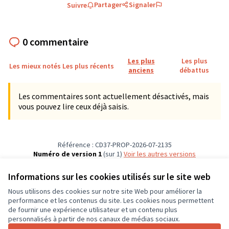
Partager
Signaler
Suivre
0 commentaire
Les plus
Les plus
Les mieux notés
Les plus récents
anciens
débattus
Les commentaires sont actuellement désactivés, mais
vous pouvez lire ceux déjà saisis.
Référence : CD37-PROP-2026-07-2135
Numéro de version 1
(sur 1)
voir les autres versions
Vérifiez l'empreinte numérique
Informations sur les cookies utilisés sur le site web
Nous utilisons des cookies sur notre site Web pour améliorer la
Conditions d'utilisation
performance et les contenus du site. Les cookies nous permettent
Paramètres des cookies
de fournir une expérience utilisateur et un contenu plus
CD37 sur X
CD37 sur Facebook
CD37 sur Instagram
CD37 sur YouTube
personnalisés à partir de nos canaux de médias sociaux.
(Lien externe)
(Lien externe)
(Lien externe)
(Lien externe)