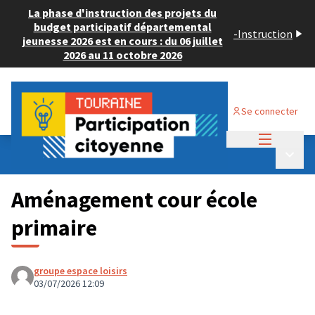
La phase d'instruction des projets du
budget participatif départemental
-
Instruction
jeunesse 2026 est en cours : du 06 juillet
2026 au 11 octobre 2026
Se connecter
Menu princi
Budget Participatif JEUNESSE 2026
/
Menu p
💡 Consulter les projets déposés
Aménagement cour école
primaire
groupe espace loisirs
03/07/2026 12:09