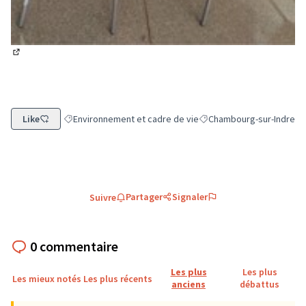
(Lien externe)
Like
Environnement et cadre de vie
Chambourg-sur-Indre
Filtrer les résultats de la catégorie : Environnement et cadr
Filtrer les résultats pour 
Partager
Signaler
Suivre
0 commentaire
Les plus
Les plus
Les mieux notés
Les plus récents
anciens
débattus