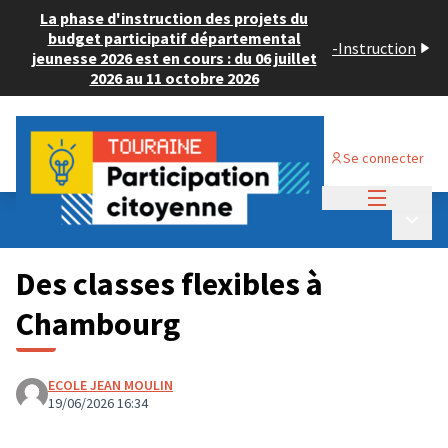
La phase d'instruction des projets du
budget participatif départemental
-
Instruction
jeunesse 2026 est en cours : du 06 juillet
2026 au 11 octobre 2026
Se connecter
Menu princi
Budget Participatif JEUNESSE 2026
/
Menu p
💡 Consulter les projets déposés
Des classes flexibles à
Chambourg
ECOLE JEAN MOULIN
19/06/2026 16:34