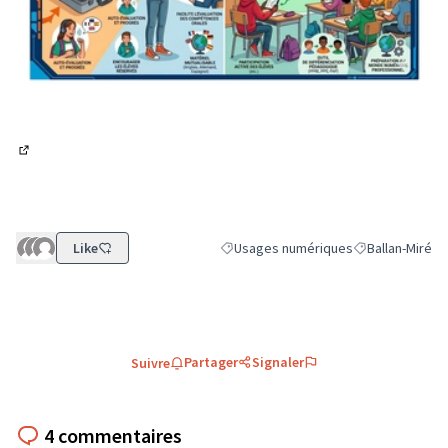
(Lien externe)
Like
Usages numériques
Ballan-Miré
Filtrer les résultats de la catégorie 
Filtrer les résul
Partager
Signaler
Suivre
4 commentaires