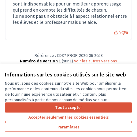
sont indispensables pour un meilleur apprentissage
qui prend en compte les difficultés de chacun.
Ils ne sont pas un obstacle à l'aspect relationnel entre
les élèves et le professeur mais une aide.
0
0
Référence : CD37-PROP-2026-06-2053
Numéro de version 1
(sur 1)
voir les autres versions
Vérifiez l'empreinte numérique
Informations sur les cookies utilisés sur le site web
Nous utilisons des cookies sur notre site Web pour améliorer la
Conditions d'utilisation
performance et les contenus du site. Les cookies nous permettent
Paramètres des cookies
de fournir une expérience utilisateur et un contenu plus
CD37 sur X
CD37 sur Facebook
CD37 sur Instagram
CD37 sur YouTube
personnalisés à partir de nos canaux de médias sociaux.
(Lien externe)
(Lien externe)
(Lien externe)
(Lien externe)
Tout accepter
Accepter seulement les cookies essentiels
Licence Cre
(Lien extern
Paramètres
(Lien externe)
Site réalisé grâce au
logiciel libre Decidim
.
(Lien externe)