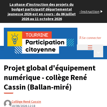
La phase d'instruction des projets du
budget participatif départemental
-
Instruction
jeunesse 2026 est en cours : du 06 juillet
2026 au 11 octobre 2026
Se connecter
Menu princi
Budget Participatif JEUNESSE 2026
/
Menu p
💡 Consulter les projets déposés
Projet global d'équipement
numérique - collège René
Cassin (Ballan-miré)
Collège René Cassin
18/06/2026 12:18