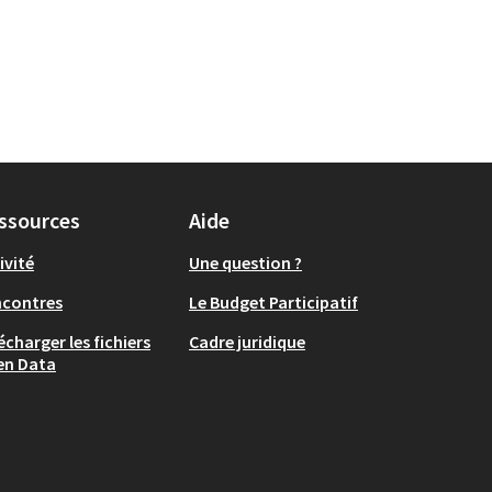
ssources
Aide
ivité
Une question ?
ncontres
Le Budget Participatif
écharger les fichiers
Cadre juridique
en Data