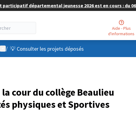
 participatif départemental jeunesse 2026 est en cours : du 06 
Aide - Plus
d'informations
Menu utilisateur
/
💡 Consulter les projets déposés
a cour du collège Beaulieu
tés physiques et Sportives