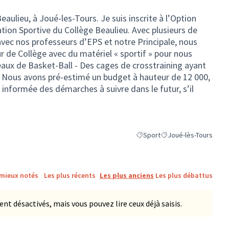
aulieu, à Joué-les-Tours. Je suis inscrite à l’Option
ation Sportive du Collège Beaulieu. Avec plusieurs de
ec nos professeurs d’EPS et notre Principale, nous
 de Collège avec du matériel « sportif » pour nous
eaux de Basket-Ball - Des cages de crosstraining ayant
e. Nous avons pré-estimé un budget à hauteur de 12 000,
 informée des démarches à suivre dans le futur, s’il
Sport
Joué-lès-Tours
Filtrer les résultats de la caté
Filtrer les résultats p
 mieux notés
Les plus récents
Les plus anciens
Les plus débattus
 désactivés, mais vous pouvez lire ceux déjà saisis.