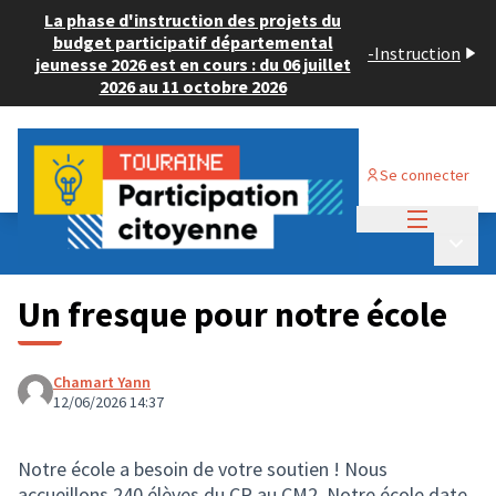
La phase d'instruction des projets du
budget participatif départemental
-
Instruction
jeunesse 2026 est en cours : du 06 juillet
2026 au 11 octobre 2026
Se connecter
Menu princi
Budget Participatif JEUNESSE 2026
/
Menu p
💡 Consulter les projets déposés
Un fresque pour notre école
Chamart Yann
12/06/2026 14:37
Notre école a besoin de votre soutien ! Nous
accueillons 240 élèves du CP au CM2. Notre école date