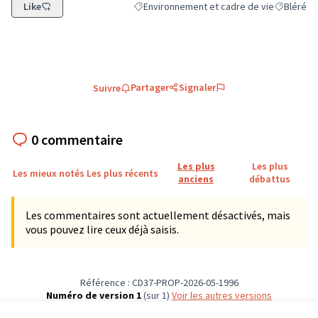
Like
Environnement et cadre de vie
Bléré
Filtrer les résultats de la catégorie : Envi
Filtrer les
Partager
Signaler
Suivre
0 commentaire
Les plus
Les plus
Les mieux notés
Les plus récents
anciens
débattus
Les commentaires sont actuellement désactivés, mais
vous pouvez lire ceux déjà saisis.
Référence : CD37-PROP-2026-05-1996
Numéro de version 1
(sur 1)
voir les autres versions
Vérifiez l'empreinte numérique