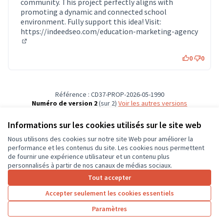
community. This project perfectly aligns with
promoting a dynamic and connected school
environment. Fully support this idea! Visit:
https://indeedseo.com/education-marketing-agency
(Lien externe)
0
0
Référence : CD37-PROP-2026-05-1990
Numéro de version 2
(sur 2)
voir les autres versions
Vérifiez l'empreinte numérique
Informations sur les cookies utilisés sur le site web
Nous utilisons des cookies sur notre site Web pour améliorer la
Conditions d'utilisation
performance et les contenus du site. Les cookies nous permettent
Paramètres des cookies
de fournir une expérience utilisateur et un contenu plus
CD37 sur X
CD37 sur Facebook
CD37 sur Instagram
CD37 sur YouTube
personnalisés à partir de nos canaux de médias sociaux.
(Lien externe)
(Lien externe)
(Lien externe)
(Lien externe)
Tout accepter
Accepter seulement les cookies essentiels
Licence Cre
(Lien extern
Paramètres
(Lien externe)
Site réalisé grâce au
logiciel libre Decidim
.