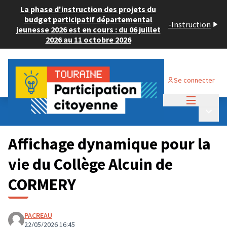
La phase d'instruction des projets du
budget participatif départemental
-
Instruction
jeunesse 2026 est en cours : du 06 juillet
2026 au 11 octobre 2026
Se connecter
Menu princi
Budget Participatif JEUNESSE 2026
/
Menu p
💡 Consulter les projets déposés
Affichage dynamique pour la
vie du Collège Alcuin de
CORMERY
PACREAU
22/05/2026 16:45