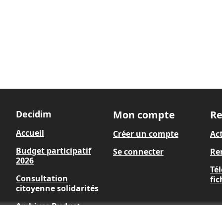
Decidim
Mon compte
Re
Accueil
Créer un compte
Act
Budget participatif 2026
Se connecter
Re
et-
Consultation citoyenne
Tél
solidarités
Op
Archives Budget
Participatif 2020, 2022 et
2024