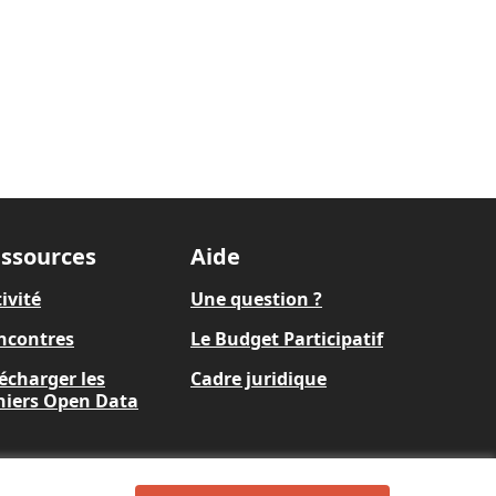
ssources
Aide
ivité
Une question ?
ncontres
Le Budget Participatif
écharger les fichiers
Cadre juridique
en Data