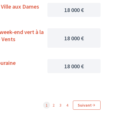
 Ville aux Dames
18 000 €
 week-end vert à la
18 000 €
 Vents
ouraine
18 000 €
1
2
3
4
Suivant