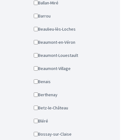
Ballan-Miré
Barrou
Beaulieu-lès-Loches
Beaumont-en-Véron
Beaumont-Louestault
Beaumont-Village
Benais
Berthenay
Betz-le-Château
Bléré
Bossay-sur-Claise