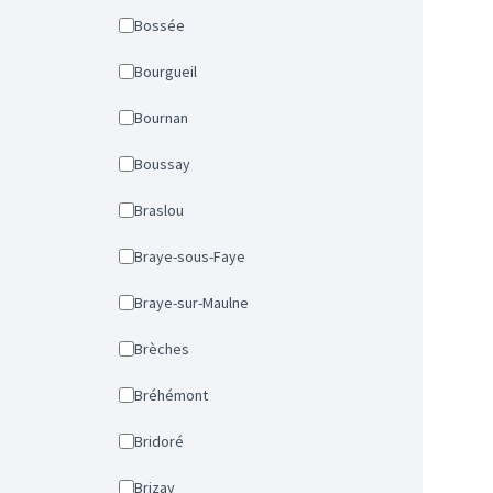
Bossée
Bourgueil
Bournan
Boussay
Braslou
Braye-sous-Faye
Braye-sur-Maulne
Brèches
Bréhémont
Bridoré
Brizay