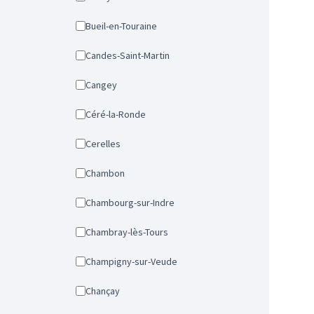
Bueil-en-Touraine
Candes-Saint-Martin
Cangey
Céré-la-Ronde
Cerelles
Chambon
Chambourg-sur-Indre
Chambray-lès-Tours
Champigny-sur-Veude
Chançay