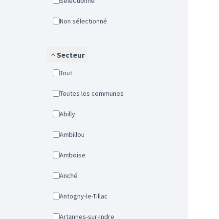
Sélectionné
Non sélectionné
Secteur
Tout
Toutes les communes
Abilly
Ambillou
Amboise
Anché
Antogny-le-Tillac
Artannes-sur-Indre