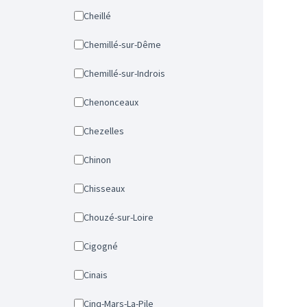
Cheillé
Chemillé-sur-Dême
Chemillé-sur-Indrois
Chenonceaux
Chezelles
Chinon
Chisseaux
Chouzé-sur-Loire
Cigogné
Cinais
Cinq-Mars-La-Pile