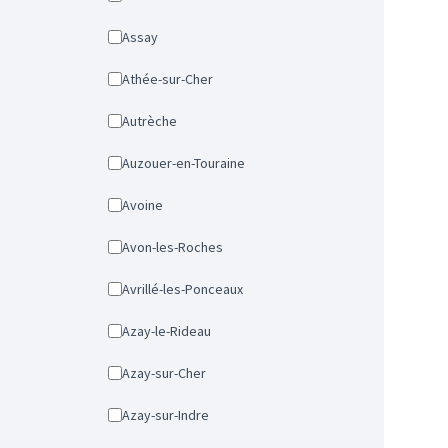
Assay
Athée-sur-Cher
Autrèche
Auzouer-en-Touraine
Avoine
Avon-les-Roches
Avrillé-les-Ponceaux
Azay-le-Rideau
Azay-sur-Cher
Azay-sur-Indre