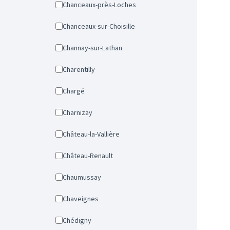
Chanceaux-près-Loches
Chanceaux-sur-Choisille
Channay-sur-Lathan
Charentilly
Chargé
Charnizay
Château-la-Vallière
Château-Renault
Chaumussay
Chaveignes
Chédigny