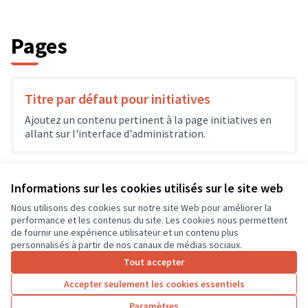
Pages
Titre par défaut pour initiatives
Ajoutez un contenu pertinent à la page initiatives en
allant sur l'interface d'administration.
Informations sur les cookies utilisés sur le site web
Nous utilisons des cookies sur notre site Web pour améliorer la
Conditions d'utilisation
performance et les contenus du site. Les cookies nous permettent
Paramètres des cookies
de fournir une expérience utilisateur et un contenu plus
CD37 sur X
CD37 sur Facebook
CD37 sur Instagram
CD37 sur YouTube
personnalisés à partir de nos canaux de médias sociaux.
(Lien externe)
(Lien externe)
(Lien externe)
(Lien externe)
Tout accepter
Accepter seulement les cookies essentiels
Licence Cre
(Lien extern
Paramètres