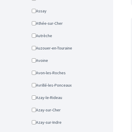
Assay
Athée-sur-Cher
Autrèche
Auzouer-en-Touraine
Avoine
Avon-les-Roches
Avrillé-les-Ponceaux
Azay-le-Rideau
Azay-sur-Cher
Azay-sur-Indre