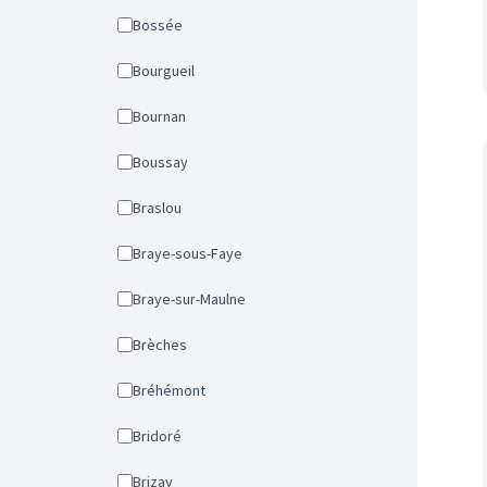
Bossée
Bourgueil
Bournan
Boussay
Braslou
Braye-sous-Faye
Braye-sur-Maulne
Brèches
Bréhémont
Bridoré
Brizay