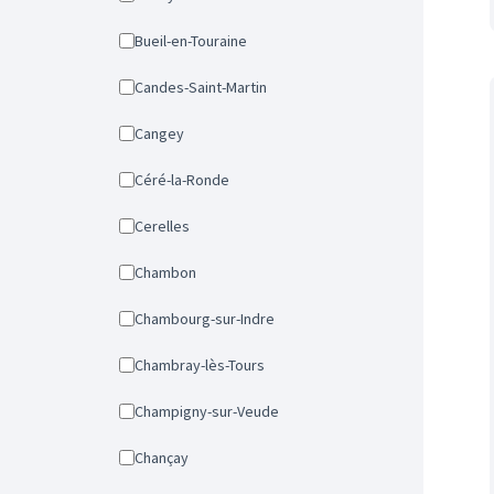
Bueil-en-Touraine
Candes-Saint-Martin
Cangey
Céré-la-Ronde
Cerelles
Chambon
Chambourg-sur-Indre
Chambray-lès-Tours
Champigny-sur-Veude
Chançay