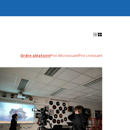
Ordre aléatoire
Prix décroissant
Prix croissant