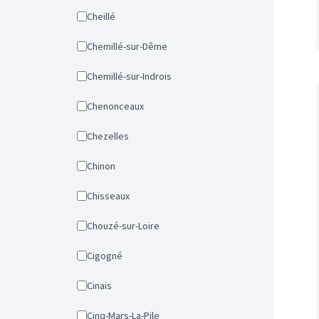
Cheillé
Chemillé-sur-Dême
Chemillé-sur-Indrois
Chenonceaux
Chezelles
Chinon
Chisseaux
Chouzé-sur-Loire
Cigogné
Cinais
Cinq-Mars-La-Pile