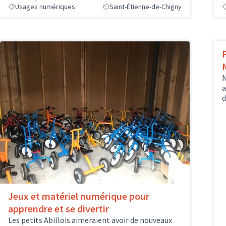
Usages numériques
Saint-Étienne-de-Chigny
N
a
d
Jeux et matériel numérique pour
apprendre et se divertir
Les petits Abillois aimeraient avoir de nouveaux