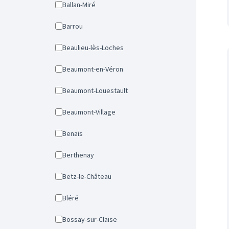
Ballan-Miré
Barrou
Beaulieu-lès-Loches
Beaumont-en-Véron
Beaumont-Louestault
Beaumont-Village
Benais
Berthenay
Betz-le-Château
Bléré
Bossay-sur-Claise