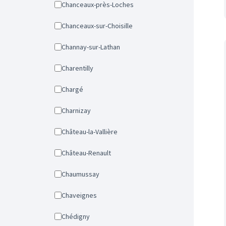
Chanceaux-près-Loches
Chanceaux-sur-Choisille
Channay-sur-Lathan
Charentilly
Chargé
Charnizay
Château-la-Vallière
Château-Renault
Chaumussay
Chaveignes
Chédigny