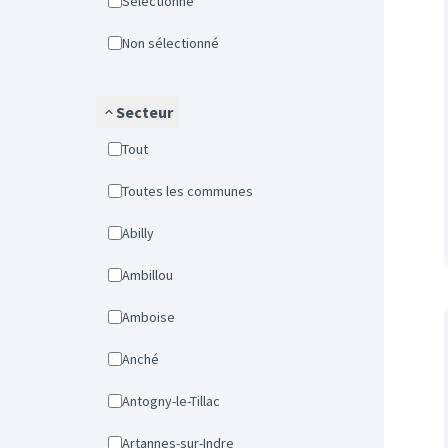
Sélectionné
Non sélectionné
Secteur
Tout
Toutes les communes
Abilly
Ambillou
Amboise
Anché
Antogny-le-Tillac
Artannes-sur-Indre