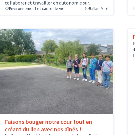
collaborer et travailler en autonomie sur...
Environnement et cadre de vie
Ballan-Miré
P
d
t
Faisons bouger notre cour tout en
créant du lien avec nos aînés !