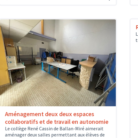
L
t
Aménagement deux deux espaces
collaboratifs et de travail en autonomie
Le collège René Cassin de Ballan-Miré aimerait
aménager deux salles permettant aux élèves de