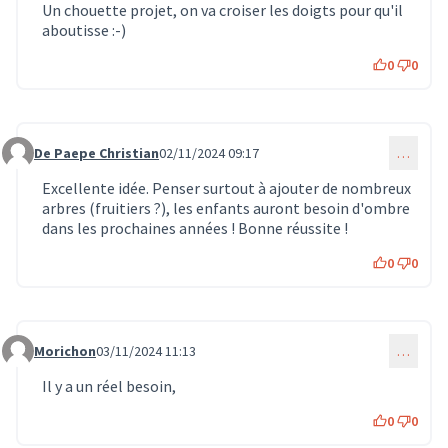
Un chouette projet, on va croiser les doigts pour qu'il
aboutisse :-)
0
0
De Paepe Christian
02/11/2024 09:17
…
Commentaire 948
Excellente idée. Penser surtout à ajouter de nombreux
arbres (fruitiers ?), les enfants auront besoin d'ombre
dans les prochaines années ! Bonne réussite !
0
0
Morichon
03/11/2024 11:13
…
Commentaire 964
Il y a un réel besoin,
0
0