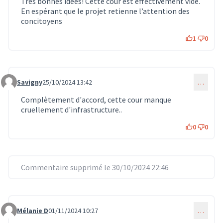
Très bonnes idées! Cette cour est effectivement vide.
En espérant que le projet retienne l’attention des
concitoyens
1
0
Savigny
25/10/2024 13:42
…
Commentaire 833
Complètement d'accord, cette cour manque
cruellement d'infrastructure..
0
0
Commentaire supprimé le 30/10/2024 22:46
Mélanie D
01/11/2024 10:27
…
Commentaire 940