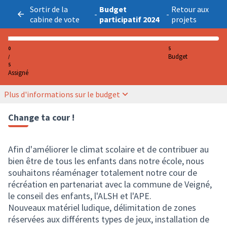
Sortir de la
Budget
Retour aux
-
-
cabine de vote
participatif 2024
projets
0
5
Budget
/
5
Assigné
Plus d'informations sur le budget
Change ta cour !
Afin d'améliorer le climat scolaire et de contribuer au
bien être de tous les enfants dans notre école, nous
souhaitons réaménager totalement notre cour de
récréation en partenariat avec la commune de Veigné,
le conseil des enfants, l'ALSH et l'APE.
Nouveaux matériel ludique, délimitation de zones
réservées aux différents types de jeux, installation de