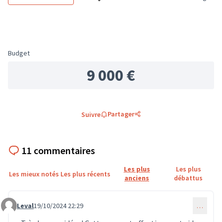
Filtrer les résultats de la catégorie : E
Filtrer le
Budget
9 000 €
Partager
Suivre
11 commentaires
Les plus
Les plus
Les mieux notés
Les plus récents
anciens
débattus
Leval
19/10/2024 22:29
…
Commentaire 748