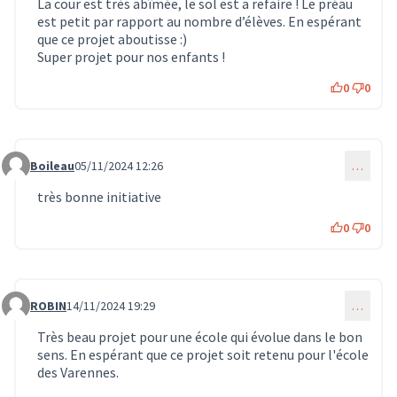
La cour est très abîmée, le sol est a refaire ! Le préau
est petit par rapport au nombre d’élèves. En espérant
que ce projet aboutisse :)
Super projet pour nos enfants !
0
0
Boileau
05/11/2024 12:26
…
Commentaire 999
très bonne initiative
0
0
ROBIN
14/11/2024 19:29
…
Commentaire 1184
Très beau projet pour une école qui évolue dans le bon
sens. En espérant que ce projet soit retenu pour l'école
des Varennes.