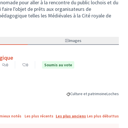
nomade pour aller à la rencontre du public lochois et du
i faire l'objet de prêts aux organisateurs de
édagogique telles les Médiévales à la Cité royale de
Images
ogique
0
0
Soumis au vote
Culture et patrimoine
Loches
Filtrer les résultats de la catégor
Filtrer les r
 mieux notés
Les plus récents
Les plus anciens
Les plus débattus