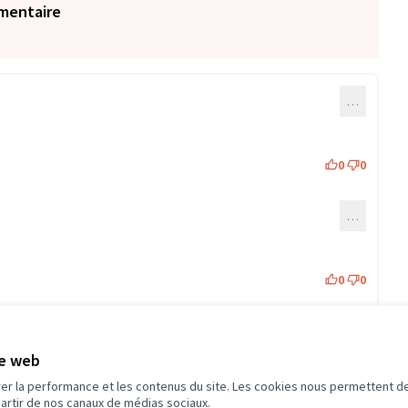
mentaire
…
0
0
…
ommentaire 1468)
0
0
te web
éférence : -PROJ-2024-10-161
rer la performance et les contenus du site. Les cookies nous permettent de
partir de nos canaux de médias sociaux.