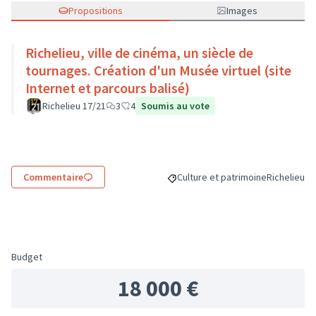
Propositions
Images
Richelieu, ville de cinéma, un siècle de
tournages. Création d'un Musée virtuel (site
Internet et parcours balisé)
Richelieu 17/21
3
4
Soumis au vote
Commentaire
Culture et patrimoine
Richelieu
Filtrer les résultats de la catégor
Filtrer les 
Budget
18 000 €