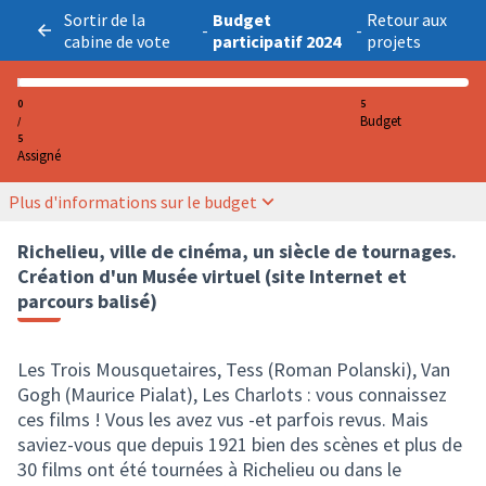
Sortir de la
Budget
Retour aux
-
-
cabine de vote
participatif 2024
projets
0
5
Budget
/
5
Assigné
Plus d'informations sur le budget
Richelieu, ville de cinéma, un siècle de tournages.
Création d'un Musée virtuel (site Internet et
parcours balisé)
Les Trois Mousquetaires, Tess (Roman Polanski), Van
Gogh (Maurice Pialat), Les Charlots : vous connaissez
ces films ! Vous les avez vus -et parfois revus. Mais
saviez-vous que depuis 1921 bien des scènes et plus de
30 films ont été tournées à Richelieu ou dans le