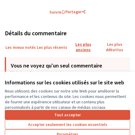
Partager
Suivre
Détails du commentaire
Les plus
Les plus
Les mieux notés
Les plus récents
anciens
débattus
Vous ne voyez qu'un seul commentaire
Voir tous les commentaires
Informations sur les cookies utilisés sur le site web
Nous utilisons des cookies sur notre site Web pour améliorer la
Richelieu 17/21
30/11/2024 11:30
…
performance et les contenus du site. Les cookies nous permettent
Commentaire 1487 (réponse au commentaire 1478)
de fournir une expérience utilisateur et un contenu plus
merci Pascal !
personnalisés à partir de nos canaux de médias sociaux.
Tout accepter
0
0
Accepter seulement les cookies essentiels
Paramètres