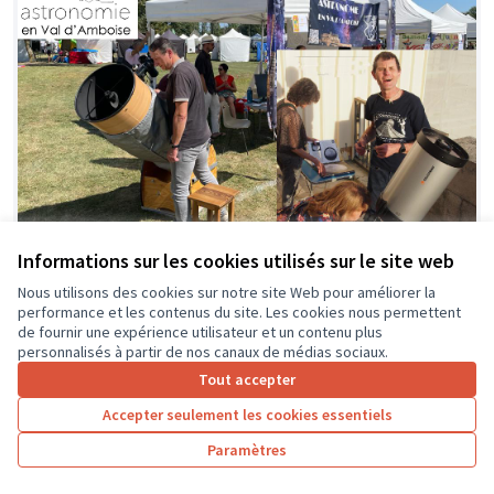
Informations sur les cookies utilisés sur le site web
A la rencontre du ciel et des étoiles
Soumis
au vote
Nous utilisons des cookies sur notre site Web pour améliorer la
avec Astronomie en Val d’AMBOISE
performance et les contenus du site. Les cookies nous permettent
ASTRONOMIE en VAL d'AMBOISE
0
0
de fournir une expérience utilisateur et un contenu plus
personnalisés à partir de nos canaux de médias sociaux.
Tout accepter
Accepter seulement les cookies essentiels
Paramètres