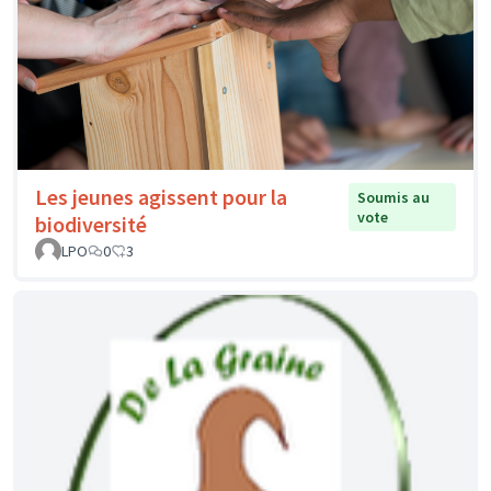
Les jeunes agissent pour la
Soumis au
vote
biodiversité
LPO
0
3