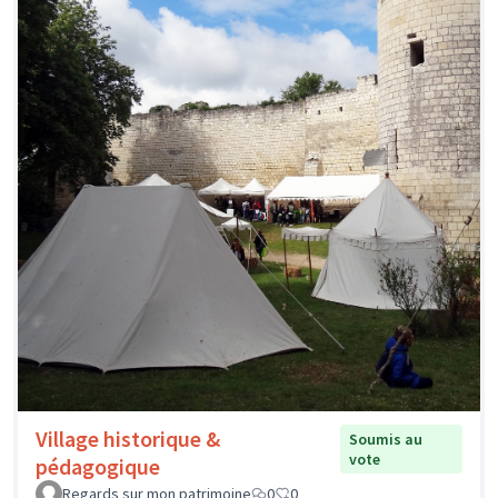
Village historique &
Soumis au
vote
pédagogique
Regards sur mon patrimoine
0
0