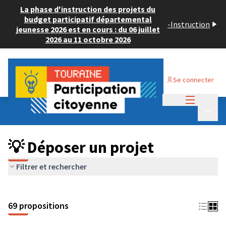
La phase d'instruction des projets du
budget participatif départemental
-
Instruction
jeunesse 2026 est en cours : du 06 juillet
2026 au 11 octobre 2026
Se connecter
Menu princi
Budget Participatif ADULTE 2024
/
Menu p
💡 Déposer un projet
💡 Déposer un projet
Filtrer et rechercher
69 propositions