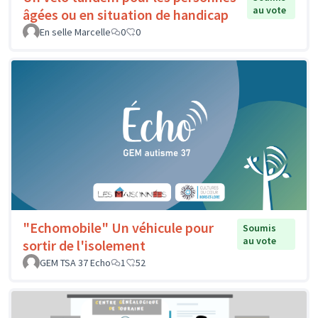
au vote
âgées ou en situation de handicap
En selle Marcelle
0
0
"Echomobile" Un véhicule pour
Soumis
au vote
sortir de l'isolement
GEM TSA 37 Echo
1
52