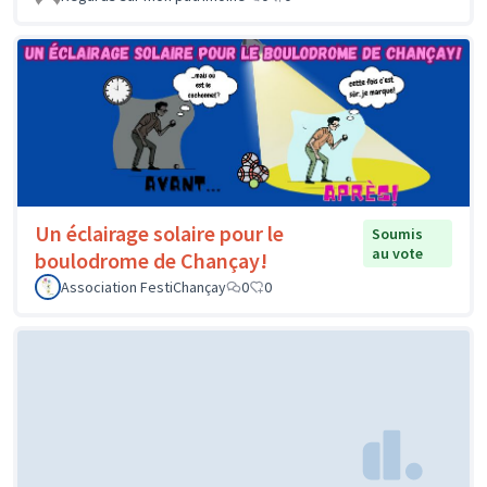
Un éclairage solaire pour le
Soumis
au vote
boulodrome de Chançay!
Association FestiChançay
0
0