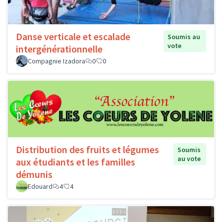
Danse verticale et escalade
Soumis au
vote
intergénérationnelle
Compagnie Izadora
0
0
Distribution des fruits et légumes
Soumis
au vote
aux étudiants et les familles
démunis
Edouard
4
4