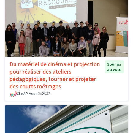
Du matériel de cinéma et projection
Soumis
au vote
pour réaliser des ateliers
pédagogiques, tourner et projeter
des courts métrages
CLeAP Asso
2
2