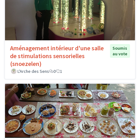
Aménagement intérieur d'une salle
Soumis
au vote
de stimulations sensorielles
(snoezelen)
L'Arche des Sens
0
1