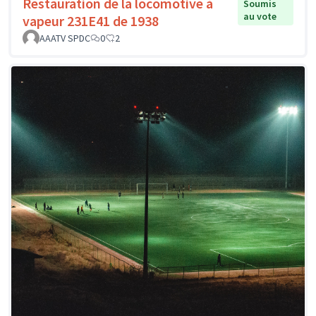
Restauration de la locomotive à
Soumis
au vote
vapeur 231E41 de 1938
AAATV SPDC
0
2