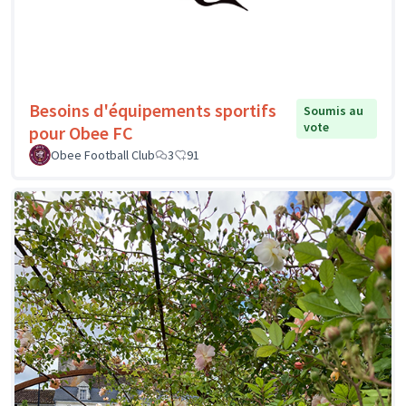
Besoins d'équipements sportifs
Soumis au
vote
pour Obee FC
Obee Football Club
3
91