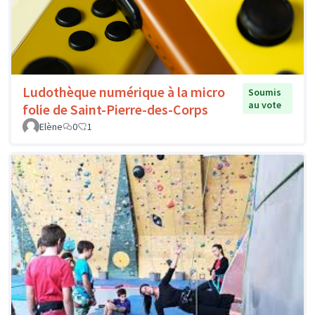
Ludothèque numérique à la micro
Soumis
au vote
folie de Saint-Pierre-des-Corps
Elène
0
1