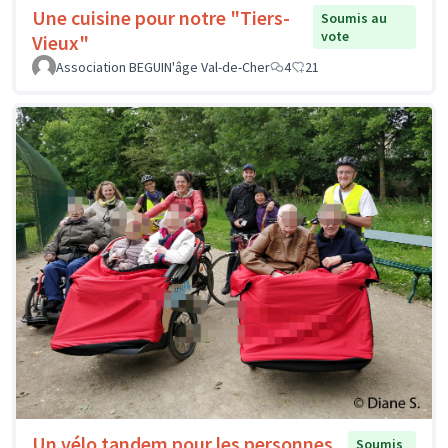
Une cuisine pour notre "Tiers-
Soumis au
vote
Vieux"
Association BEGUIN'âge Val-de-Cher
4
21
Un vélo tandem pour les personnes
Soumis