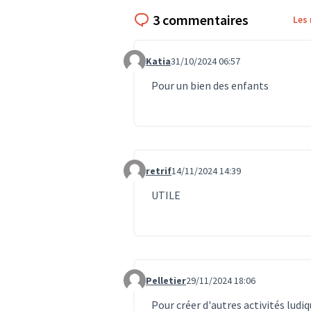
3 commentaires
Les
Katia
31/10/2024 06:57
Commentaire 928
Pour un bien des enfants
retrif
14/11/2024 14:39
Commentaire 1178
UTILE
Pelletier
29/11/2024 18:06
Commentaire 1452
Pour créer d'autres activités ludi