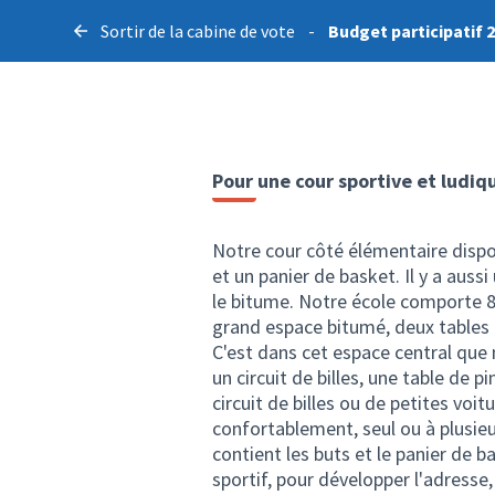
Sortir de la cabine de vote
-
Budget participatif 
Pour une cour sportive et ludi
Notre cour côté élémentaire dispo
et un panier de basket. Il y a auss
le bitume. Notre école comporte 8 
grand espace bitumé, deux tables e
C'est dans cet espace central que 
un circuit de billes, une table de p
circuit de billes ou de petites vo
confortablement, seul ou à plusieur
contient les buts et le panier de b
sportif, pour développer l'adresse,