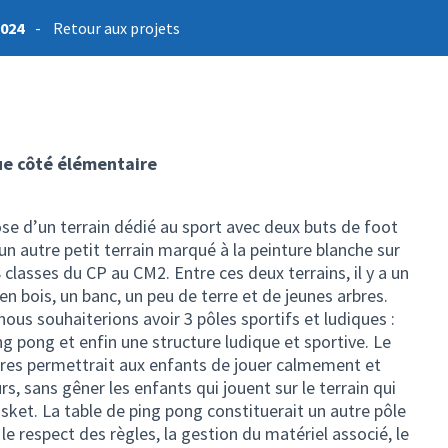
2024
-
Retour aux projets
que côté élémentaire
se d’un terrain dédié au sport avec deux buts de foot
i un autre petit terrain marqué à la peinture blanche sur
classes du CP au CM2. Entre ces deux terrains, il y a un
n bois, un banc, un peu de terre et de jeunes arbres.
nous souhaiterions avoir 3 pôles sportifs et ludiques :
ing pong et enfin une structure ludique et sportive. Le
itures permettrait aux enfants de jouer calmement et
s, sans gêner les enfants qui jouent sur le terrain qui
asket. La table de ping pong constituerait un autre pôle
 le respect des règles, la gestion du matériel associé, le