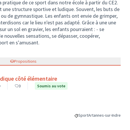
la pratique de ce sport dans notre école à partir du CE2.
 une structure sportive et ludique. Souvent, les buts de
n ou de gymnastique. Les enfants ont envie de grimper,
nterdisons car le lieu n'est pas adapté. Grâce à une une
sur un sol en gravier, les enfants pourraient : - se
 de nouvelles sensations, se dépasser, coopérer,
sport en s'amusant.
Propositions
udique côté élémentaire
0
0
Soumis au vote
Sport
Artannes-sur-Indre
Filtrer les résultats de la caté
Filtrer les résultats pou