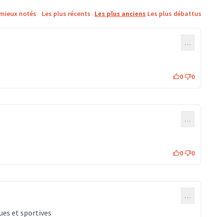
 mieux notés
Les plus récents
Les plus anciens
Les plus débattus
…
0
0
…
0
0
…
ques et sportives