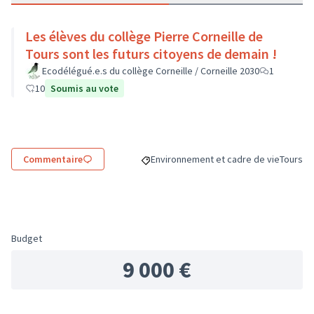
Les élèves du collège Pierre Corneille de
Tours sont les futurs citoyens de demain !
Ecodélégué.e.s du collège Corneille / Corneille 2030
1
10
Soumis au vote
Commentaire
Environnement et cadre de vie
Tours
Filtrer les résultats de la catégorie : 
Filtrer 
Budget
9 000 €