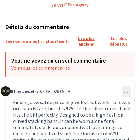
Partager
Suivre
Détails du commentaire
Les plus
Les plus
Les mieux notés
Les plus récents
anciens
débattus
Vous ne voyez qu'un seul commentaire
Voir tous les commentaires
Dfine Jewelry
02/06/2026 09:09
…
Commentaire 1952
Finding a versatile piece of jewelry that works for every
occasion is rare, but this 925 sterling silver curved band
fits the bill perfectly. Designed to be a high-fashion
curved stacking band, it can be worn alone for a
minimalist, sleek look or paired with other rings to
create a personalized stack. The inclusion of VVS1
Moissanite ensures that every movement of your hand