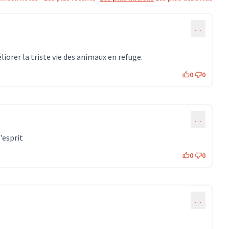
…
iorer la triste vie des animaux en refuge.
0
0
…
d'esprit
0
0
…