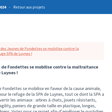
2024
-
Retour aux projets
 des Jeunes de Fondettes se mobilise contre la
uge SPA de Luynes !
 de Fondettes se mobilise contre la maltraitance
 Luynes !
e Fondettes se mobilise en faveur de la cause animale,
our le refuge de la SPA de Luynes, tout ce dont la SPA a
ertir les animaux : arbres à chats, jouets résistants,
gility, paniers de grande taille en plastique, longes,
iens. Votez pour ce projet afin d'améliorer le quotidien