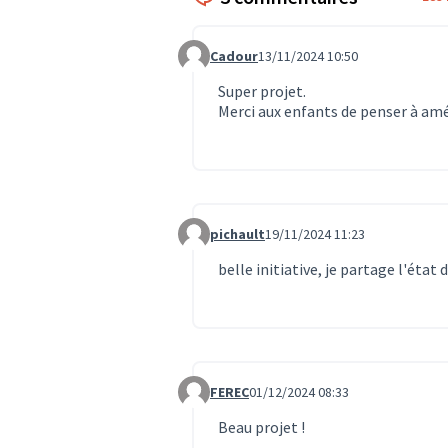
Cadour
13/11/2024 10:50
Commentaire 1154
Super projet.
Merci aux enfants de penser à amél
pichault
19/11/2024 11:23
Commentaire 1245
belle initiative, je partage l'état 
FEREC
01/12/2024 08:33
Commentaire 1504
Beau projet !