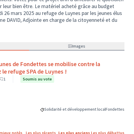
 leur bien être. Le matériel acheté grâce au budget
di 26 mars 2025 au refuge de Luynes par les jeunes élus
DAVID, Adjointe en charge de la citoyenneté et du
Images
unes de Fondettes se mobilise contre la
z le refuge SPA de Luynes !
1
Soumis au vote
Solidarité et développement local
Fondettes
Filtrer les résultats de la catégorie : Solidarité e
Filtrer les résu
 mieux notés
Les plus récents
Les plus anciens
Les plus débattus