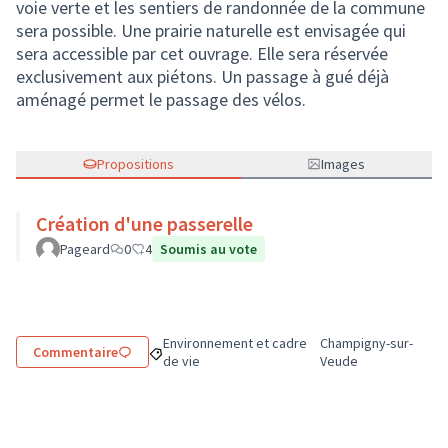
voie verte et les sentiers de randonnée de la commune
sera possible. Une prairie naturelle est envisagée qui
sera accessible par cet ouvrage. Elle sera réservée
exclusivement aux piétons. Un passage à gué déjà
aménagé permet le passage des vélos.
Propositions
Images
Création d'une passerelle
Pageard
0
4
Soumis au vote
Environnement et cadre
Champigny-sur-
Commentaire
Filtrer les résultats de la catégorie : Environne
Filtrer les résultats
de vie
Veude