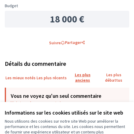
Budget
18 000 €
Partager
Suivre
Détails du commentaire
Les plus
Les plus
Les mieux notés
Les plus récents
anciens
débattus
Vous ne voyez qu'un seul commentaire
Voir tous les commentaires
Informations sur les cookies utilisés sur le site web
Nous utilisons des cookies sur notre site Web pour améliorer la
Bayel Daniel
01/12/2024 09:59
…
performance et les contenus du site. Les cookies nous permettent
Commentaire 1508
de fournir une expérience utilisateur et un contenu plus