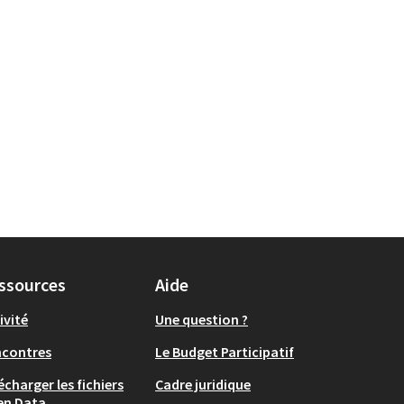
ssources
Aide
ivité
Une question ?
ncontres
Le Budget Participatif
écharger les fichiers
Cadre juridique
en Data