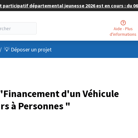
 participatif départemental jeunesse 2026 est en cours : du 06 
Aide - Plus
d'informations
nu utilisateur
/
💡 Déposer un projet
"Financement d'un Véhicule
rs à Personnes "