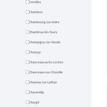
Cerelles
Chambon
Chambourg-sur-Indre
Chambray-lès-Tours
Champigny-sur-Veude
Chançay
Chanceaux-près-Loches
Chanceaux-sur-Choisille
Channay-sur-Lathan
Charentilly
Chargé