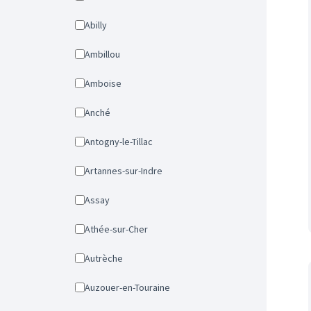
Abilly
Ambillou
Amboise
Anché
Antogny-le-Tillac
Artannes-sur-Indre
Assay
Athée-sur-Cher
Autrèche
Auzouer-en-Touraine