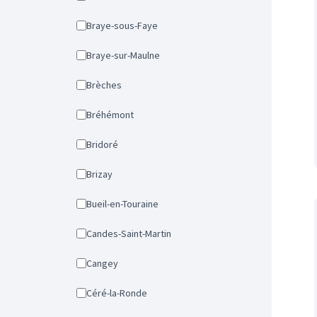
Braye-sous-Faye
Braye-sur-Maulne
Brèches
Bréhémont
Bridoré
Brizay
Bueil-en-Touraine
Candes-Saint-Martin
Cangey
Céré-la-Ronde