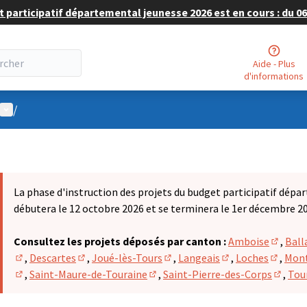
 participatif départemental jeunesse 2026 est en cours : du 06 
Aide - Plus
d'informations
Menu utilisateur
/
La phase d'instruction des projets du budget participatif dépa
débutera le 12 octobre 2026 et se terminera le 1er décembre 2
Consultez les projets déposés par canton :
Amboise
,
Ball
(S'ouvr
,
Descartes
,
Joué-lès-Tours
,
Langeais
,
Loches
,
Mont
(S'ouvre dans un nouvel onglet)
(S'ouvre dans un nouvel onglet)
(S'ouvre dans un nouvel onglet
(S'ouvre dans un n
(S'ouvr
,
Saint-Maure-de-Touraine
,
Saint-Pierre-des-Corps
,
Tou
(S'ouvre dans un nouvel onglet)
(S'ouvre dans un nouvel onglet)
(S'ouvr