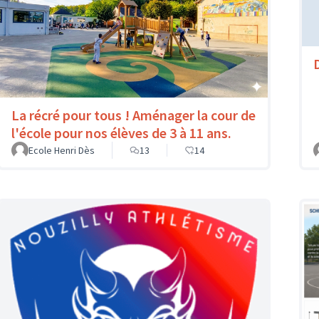
La récré pour tous ! Aménager la cour de
l'école pour nos élèves de 3 à 11 ans.
Ecole Henri Dès
13
14