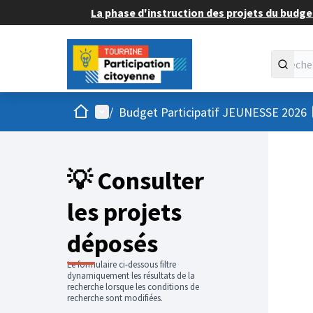
La phase d'instruction des projets du budget
Accueil
Menu principal
/
Budget Participatif JEUNESSE 2026
💡 Consulter
les projets
déposés
Le formulaire ci-dessous filtre
dynamiquement les résultats de la
recherche lorsque les conditions de
recherche sont modifiées.