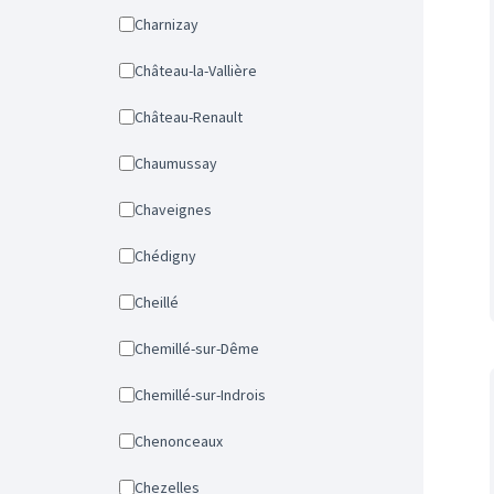
Charnizay
Château-la-Vallière
Château-Renault
Chaumussay
Chaveignes
Chédigny
Cheillé
Chemillé-sur-Dême
Chemillé-sur-Indrois
Chenonceaux
Chezelles