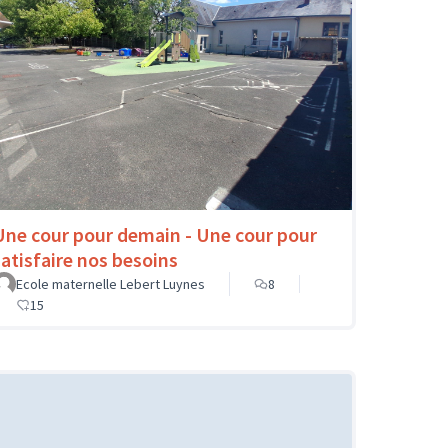
Une cour pour demain - Une cour pour
satisfaire nos besoins
Ecole maternelle Lebert Luynes
8
15