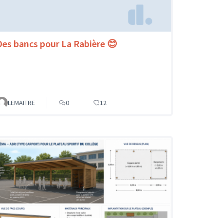
Des bancs pour La Rabière 😊
LEMAITRE
0
12