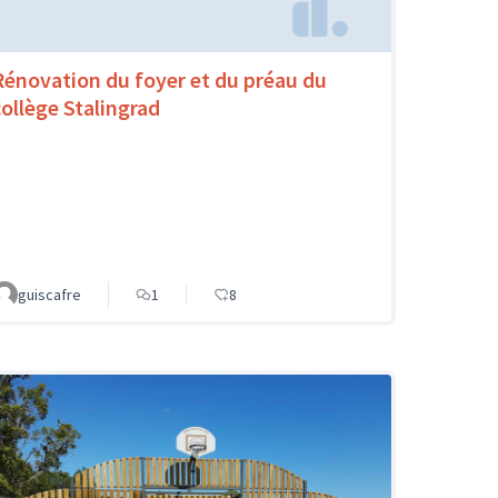
Rénovation du foyer et du préau du
collège Stalingrad
guiscafre
1
8