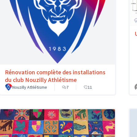
Rénovation complète des installations
du club Nouzilly Athlétisme
Nouzilly Athlétisme
7
11