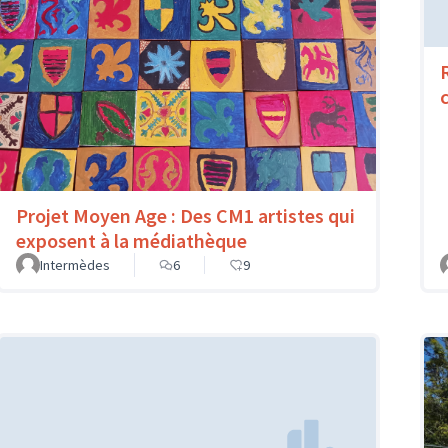
Projet Moyen Age : Des CM1 artistes qui
exposent à la médiathèque
Intermèdes
6
9