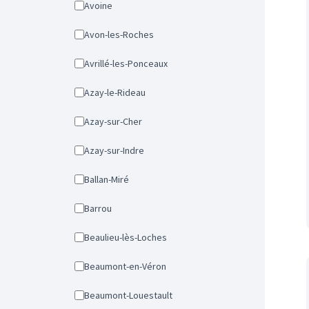
Avoine
Avon-les-Roches
Avrillé-les-Ponceaux
Azay-le-Rideau
Azay-sur-Cher
Azay-sur-Indre
Ballan-Miré
Barrou
Beaulieu-lès-Loches
Beaumont-en-Véron
Beaumont-Louestault