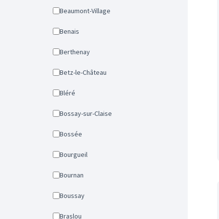
Beaumont-Village
Benais
Berthenay
Betz-le-Château
Bléré
Bossay-sur-Claise
Bossée
Bourgueil
Bournan
Boussay
Braslou