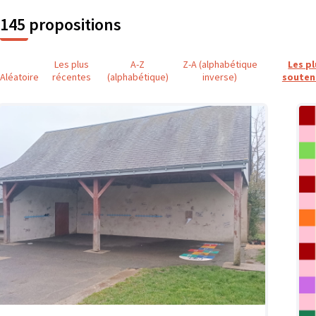
145 propositions
Les plus
A-Z
Z-A (alphabétique
Les p
Aléatoire
récentes
(alphabétique)
inverse)
souten