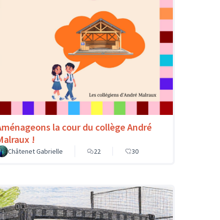
Aménageons la cour du collège André
Malraux !
Châtenet Gabrielle
22
30