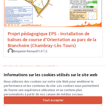
Projet pédagogique EPS - Installation de
balises de course d'Orientation au parc de la
Branchoire (Chambray-Lès-Tours)
Benjamin Renaud
3
2
Voir toutes les propositions retirées
Informations sur les cookies utilisés sur le site web
Nous utilisons des cookies sur notre site Web pour améliorer la
Conditions d'utilisation
performance et les contenus du site. Les cookies nous permettent
Paramètres des cookies
de fournir une expérience utilisateur et un contenu plus
CD37 sur X
CD37 sur Facebook
CD37 sur Instagram
CD37 sur YouTube
personnalisés à partir de nos canaux de médias sociaux.
(Lien externe)
(Lien externe)
(Lien externe)
(Lien externe)
Tout accepter