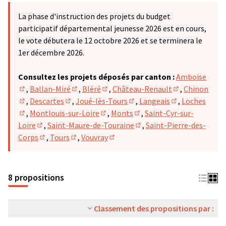
La phase d'instruction des projets du budget
participatif départemental jeunesse 2026 est en cours,
le vote débutera le 12 octobre 2026 et se terminera le
1er décembre 2026.
Consultez les projets déposés par canton :
Amboise
,
Ballan-Miré
,
Bléré
,
Château-Renault
,
Chinon
(S'ouvre dans un nouvel onglet)
(S'ouvre dans un nouvel onglet)
(S'ouvre dans un nouvel onglet)
(S'ouvre dans u
,
Descartes
,
Joué-lès-Tours
,
Langeais
,
Loches
(S'ouvre dans un nouvel onglet)
(S'ouvre dans un nouvel onglet)
(S'ouvre dans un nouvel ong
(S'ouvre dans u
,
Montlouis-sur-Loire
,
Monts
,
Saint-Cyr-sur-
(S'ouvre dans un nouvel onglet)
(S'ouvre dans un nouvel onglet)
(S'ouvre dans un nouvel on
Loire
,
Saint-Maure-de-Touraine
,
Saint-Pierre-des-
(S'ouvre dans un nouvel onglet)
(S'ouvre dans un nouvel on
Corps
,
Tours
,
Vouvray
(S'ouvre dans un nouvel onglet)
(S'ouvre dans un nouvel onglet)
(S'ouvre dans un nouvel onglet)
8 propositions
Classement des propositions par :