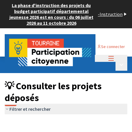
La phase d'instruction des projets du
budget participatif départemental
-
Instruction
jeunesse 2026 est en cours : du 06 juillet
2026 au 11 octobre 2026
Se connecter
Menu princi
Budget Participatif JEUNESSE 2026
/
Menu p
💡 Consulter les projets déposés
💡 Consulter les projets
déposés
Filtrer et rechercher