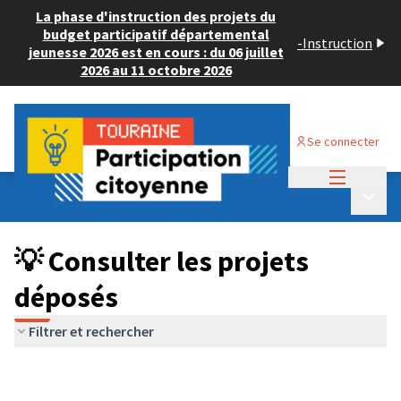
La phase d'instruction des projets du
budget participatif départemental
-
Instruction
jeunesse 2026 est en cours : du 06 juillet
2026 au 11 octobre 2026
Se connecter
Menu princi
Budget Participatif JEUNESSE 2026
/
Menu p
💡 Consulter les projets déposés
💡 Consulter les projets
déposés
Filtrer et rechercher