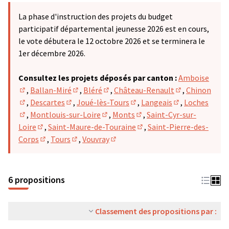
La phase d'instruction des projets du budget
participatif départemental jeunesse 2026 est en cours,
le vote débutera le 12 octobre 2026 et se terminera le
1er décembre 2026.
Consultez les projets déposés par canton :
Amboise
,
Ballan-Miré
,
Bléré
,
Château-Renault
,
Chinon
(S'ouvre dans un nouvel onglet)
(S'ouvre dans un nouvel onglet)
(S'ouvre dans un nouvel onglet)
(S'ouvre dans u
,
Descartes
,
Joué-lès-Tours
,
Langeais
,
Loches
(S'ouvre dans un nouvel onglet)
(S'ouvre dans un nouvel onglet)
(S'ouvre dans un nouvel ong
(S'ouvre dans u
,
Montlouis-sur-Loire
,
Monts
,
Saint-Cyr-sur-
(S'ouvre dans un nouvel onglet)
(S'ouvre dans un nouvel onglet)
(S'ouvre dans un nouvel on
Loire
,
Saint-Maure-de-Touraine
,
Saint-Pierre-des-
(S'ouvre dans un nouvel onglet)
(S'ouvre dans un nouvel on
Corps
,
Tours
,
Vouvray
(S'ouvre dans un nouvel onglet)
(S'ouvre dans un nouvel onglet)
(S'ouvre dans un nouvel onglet)
6 propositions
Classement des propositions par :