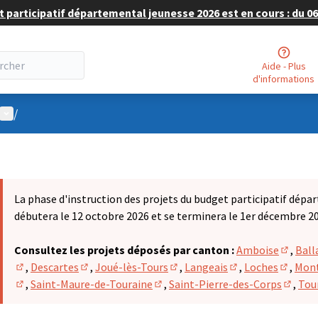
 participatif départemental jeunesse 2026 est en cours : du 06 
Aide - Plus
d'informations
Menu utilisateur
/
La phase d'instruction des projets du budget participatif dépa
débutera le 12 octobre 2026 et se terminera le 1er décembre 2
Consultez les projets déposés par canton :
Amboise
,
Ball
(S'ouvr
,
Descartes
,
Joué-lès-Tours
,
Langeais
,
Loches
,
Mont
(S'ouvre dans un nouvel onglet)
(S'ouvre dans un nouvel onglet)
(S'ouvre dans un nouvel onglet
(S'ouvre dans un n
(S'ouvr
,
Saint-Maure-de-Touraine
,
Saint-Pierre-des-Corps
,
Tou
(S'ouvre dans un nouvel onglet)
(S'ouvre dans un nouvel onglet)
(S'ouvr