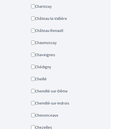
Charnizay
Château-la-Vallière
Château-Renault
Chaumussay
Chaveignes
Chédigny
Cheillé
Chemillé-sur-Dême
Chemillé-sur-Indrois
Chenonceaux
Chezelles