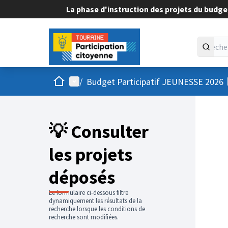
La phase d'instruction des projets du budget
Accueil
Menu principal
/
Budget Participatif JEUNESSE 2026
💡 Consulter
les projets
déposés
Le formulaire ci-dessous filtre
dynamiquement les résultats de la
recherche lorsque les conditions de
recherche sont modifiées.