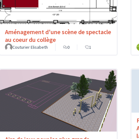
Aménagement d'une scène de spectacle
au coeur du collège
Couturier Elisabeth
0
1