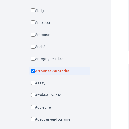
Abilly
Ambillou
Amboise
Anché
Antogny-le-Tillac
Artannes-sur-Indre
Assay
Athée-sur-Cher
Autrèche
Auzouer-en-Touraine