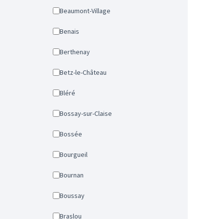
Beaumont-Village
Benais
Berthenay
Betz-le-Château
Bléré
Bossay-sur-Claise
Bossée
Bourgueil
Bournan
Boussay
Braslou