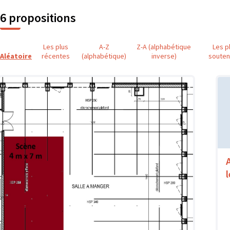
6 propositions
Les plus
A-Z
Z-A (alphabétique
Les p
Aléatoire
récentes
(alphabétique)
inverse)
soute