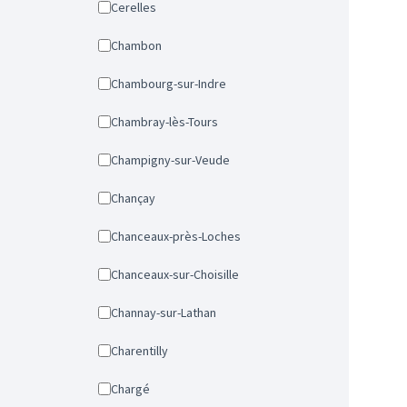
Cerelles
Chambon
Chambourg-sur-Indre
Chambray-lès-Tours
Champigny-sur-Veude
Chançay
Chanceaux-près-Loches
Chanceaux-sur-Choisille
Channay-sur-Lathan
Charentilly
Chargé