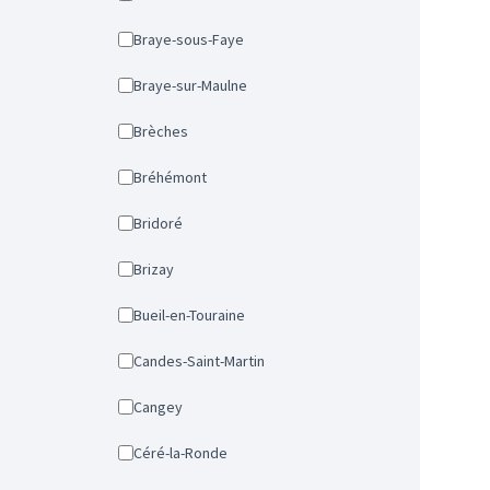
Braye-sous-Faye
Braye-sur-Maulne
Brèches
Bréhémont
Bridoré
Brizay
Bueil-en-Touraine
Candes-Saint-Martin
Cangey
Céré-la-Ronde