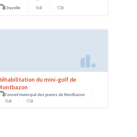
Chazelle
0
0
Réhabilitation du mini-golf de
Montbazon
Conseil municipal des jeunes de Montbazon
0
0