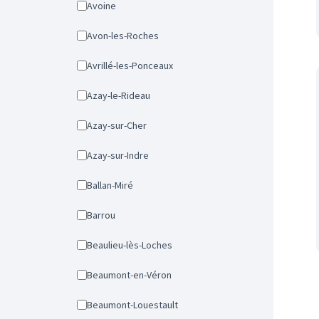
Avoine
Avon-les-Roches
Avrillé-les-Ponceaux
Azay-le-Rideau
Azay-sur-Cher
Azay-sur-Indre
Ballan-Miré
Barrou
Beaulieu-lès-Loches
Beaumont-en-Véron
Beaumont-Louestault