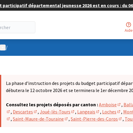
 participatif départemental jeunesse 2026 est en cours : du 06 
Aide
Menu utilisateur
/
La phase d'instruction des projets du budget participatif dépa
débutera le 12 octobre 2026 et se terminera le 1er décembre 2
Consultez les projets déposés par canton :
Amboise
,
Ball
(S'ouvr
,
Descartes
,
Joué-lès-Tours
,
Langeais
,
Loches
,
Mont
(S'ouvre dans un nouvel onglet)
(S'ouvre dans un nouvel onglet)
(S'ouvre dans un nouvel onglet
(S'ouvre dans un n
(S'ouvr
,
Saint-Maure-de-Touraine
,
Saint-Pierre-des-Corps
,
Tou
(S'ouvre dans un nouvel onglet)
(S'ouvre dans un nouvel onglet)
(S'ouvr