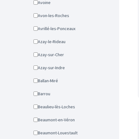
Avoine
Avon-les-Roches
Avrillé-les-Ponceaux
Azay-le-Rideau
Azay-sur-Cher
Azay-sur-Indre
Ballan-Miré
Barrou
Beaulieu-lès-Loches
Beaumont-en-Véron
Beaumont-Louestault