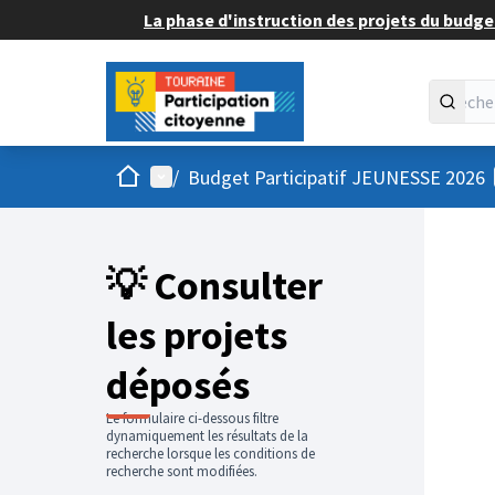
La phase d'instruction des projets du budget
Accueil
Menu principal
/
Budget Participatif JEUNESSE 2026
💡 Consulter
les projets
déposés
Le formulaire ci-dessous filtre
dynamiquement les résultats de la
recherche lorsque les conditions de
recherche sont modifiées.