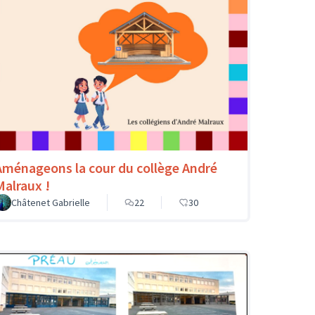
Aménageons la cour du collège André
Malraux !
Châtenet Gabrielle
22
30