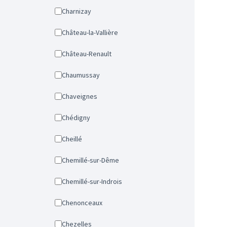
Charnizay
Château-la-Vallière
Château-Renault
Chaumussay
Chaveignes
Chédigny
Cheillé
Chemillé-sur-Dême
Chemillé-sur-Indrois
Chenonceaux
Chezelles