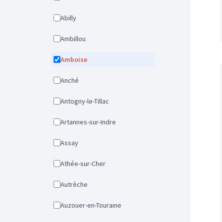
Abilly
Ambillou
Amboise
Anché
Antogny-le-Tillac
Artannes-sur-Indre
Assay
Athée-sur-Cher
Autrèche
Auzouer-en-Touraine