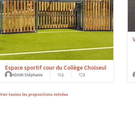
Espace sportif cour du Collège Choiseul
ADAWI Stéphanie
1
3
Voir toutes les propositions retirées