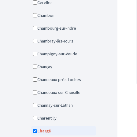
Cerelles
Chambon
Chambourg-sur-Indre
Chambray-lès-Tours
Champigny-sur-Veude
Chançay
Chanceaux-près-Loches
Chanceaux-sur-Choisille
Channay-sur-Lathan
Charentilly
Chargé