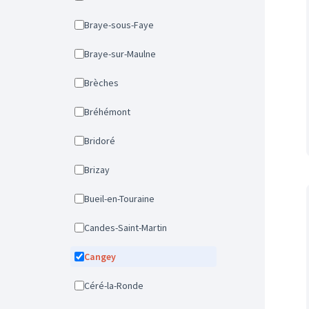
Braye-sous-Faye
Braye-sur-Maulne
Brèches
Bréhémont
Bridoré
Brizay
Bueil-en-Touraine
Candes-Saint-Martin
Cangey
Céré-la-Ronde