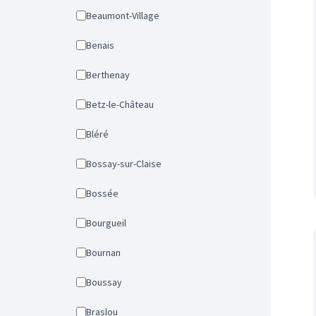
Beaumont-Village
Benais
Berthenay
Betz-le-Château
Bléré
Bossay-sur-Claise
Bossée
Bourgueil
Bournan
Boussay
Braslou