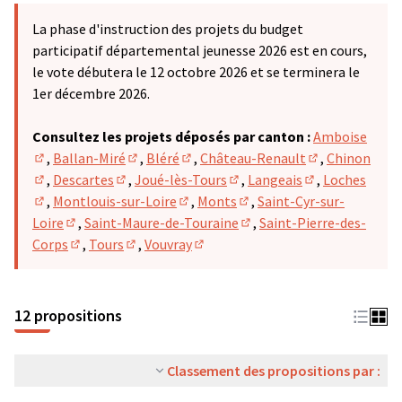
La phase d'instruction des projets du budget
participatif départemental jeunesse 2026 est en cours,
le vote débutera le 12 octobre 2026 et se terminera le
1er décembre 2026.
Consultez les projets déposés par canton :
Amboise
,
Ballan-Miré
,
Bléré
,
Château-Renault
,
Chinon
(S'ouvre dans un nouvel onglet)
(S'ouvre dans un nouvel onglet)
(S'ouvre dans un nouvel onglet)
(S'ouvre dans u
,
Descartes
,
Joué-lès-Tours
,
Langeais
,
Loches
(S'ouvre dans un nouvel onglet)
(S'ouvre dans un nouvel onglet)
(S'ouvre dans un nouvel ong
(S'ouvre dans u
,
Montlouis-sur-Loire
,
Monts
,
Saint-Cyr-sur-
(S'ouvre dans un nouvel onglet)
(S'ouvre dans un nouvel onglet)
(S'ouvre dans un nouvel on
Loire
,
Saint-Maure-de-Touraine
,
Saint-Pierre-des-
(S'ouvre dans un nouvel onglet)
(S'ouvre dans un nouvel on
Corps
,
Tours
,
Vouvray
(S'ouvre dans un nouvel onglet)
(S'ouvre dans un nouvel onglet)
(S'ouvre dans un nouvel onglet)
12 propositions
Classement des propositions par :