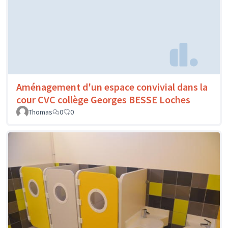
Aménagement d'un espace convivial dans la
cour CVC collège Georges BESSE Loches
Thomas
0
0