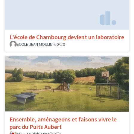
L'école de Chambourg devient un laboratoire
ECOLE JEAN MOULIN
0
0
Ensemble, aménageons et faisons vivre le
parc du Puits Aubert
APE Les Diablotins
0
1