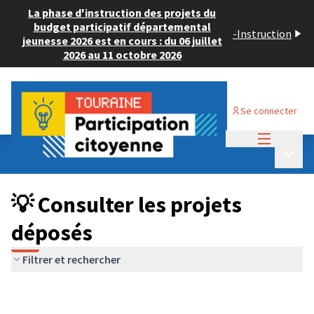
La phase d'instruction des projets du
budget participatif départemental
-
Instruction
jeunesse 2026 est en cours : du 06 juillet
2026 au 11 octobre 2026
Se connecter
Menu princi
Budget Participatif JEUNESSE 2026
/
Menu p
💡 Consulter les projets déposés
💡 Consulter les projets
déposés
Filtrer et rechercher