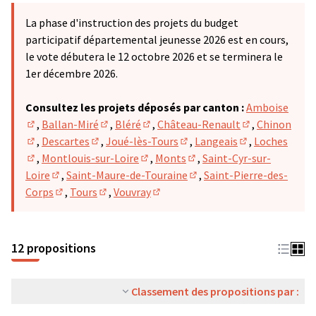
La phase d'instruction des projets du budget
participatif départemental jeunesse 2026 est en cours,
le vote débutera le 12 octobre 2026 et se terminera le
1er décembre 2026.
Consultez les projets déposés par canton :
Amboise
,
Ballan-Miré
,
Bléré
,
Château-Renault
,
Chinon
(S'ouvre dans un nouvel onglet)
(S'ouvre dans un nouvel onglet)
(S'ouvre dans un nouvel onglet)
(S'ouvre dans u
,
Descartes
,
Joué-lès-Tours
,
Langeais
,
Loches
(S'ouvre dans un nouvel onglet)
(S'ouvre dans un nouvel onglet)
(S'ouvre dans un nouvel ong
(S'ouvre dans u
,
Montlouis-sur-Loire
,
Monts
,
Saint-Cyr-sur-
(S'ouvre dans un nouvel onglet)
(S'ouvre dans un nouvel onglet)
(S'ouvre dans un nouvel on
Loire
,
Saint-Maure-de-Touraine
,
Saint-Pierre-des-
(S'ouvre dans un nouvel onglet)
(S'ouvre dans un nouvel on
Corps
,
Tours
,
Vouvray
(S'ouvre dans un nouvel onglet)
(S'ouvre dans un nouvel onglet)
(S'ouvre dans un nouvel onglet)
12 propositions
Classement des propositions par :