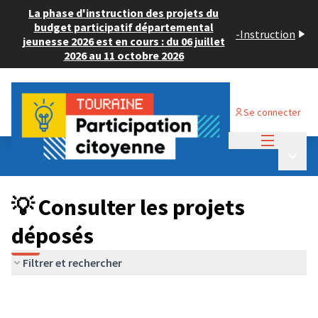
La phase d'instruction des projets du
budget participatif départemental
-
Instruction
jeunesse 2026 est en cours : du 06 juillet
2026 au 11 octobre 2026
Se connecter
Menu princi
Budget Participatif JEUNESSE 2026
/
Menu p
💡 Consulter les projets déposés
💡 Consulter les projets
déposés
Filtrer et rechercher