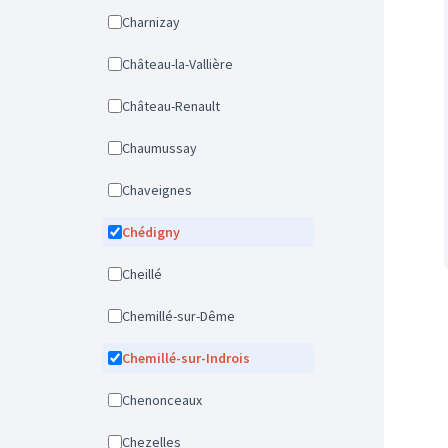
Charnizay
Château-la-Vallière
Château-Renault
Chaumussay
Chaveignes
Chédigny
Cheillé
Chemillé-sur-Dême
Chemillé-sur-Indrois
Chenonceaux
Chezelles