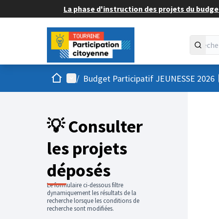
La phase d'instruction des projets du budget
Accueil
Menu principal
/
Budget Participatif JEUNESSE 2026
💡 Consulter
les projets
déposés
Le formulaire ci-dessous filtre
dynamiquement les résultats de la
recherche lorsque les conditions de
recherche sont modifiées.