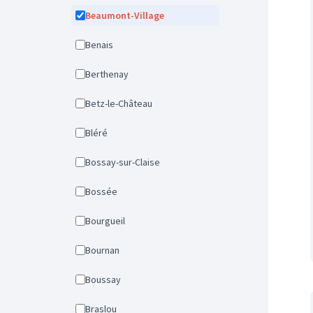
Beaumont-Village
Benais
Berthenay
Betz-le-Château
Bléré
Bossay-sur-Claise
Bossée
Bourgueil
Bournan
Boussay
Braslou