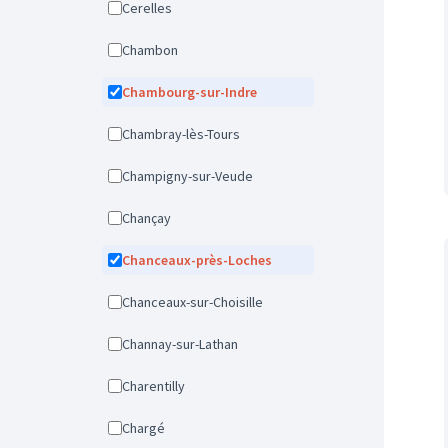
Cerelles
Chambon
Chambourg-sur-Indre
Chambray-lès-Tours
Champigny-sur-Veude
Chançay
Chanceaux-près-Loches
Chanceaux-sur-Choisille
Channay-sur-Lathan
Charentilly
Chargé