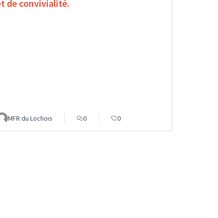
t de convivialité.
MFR du Lochois
0
0