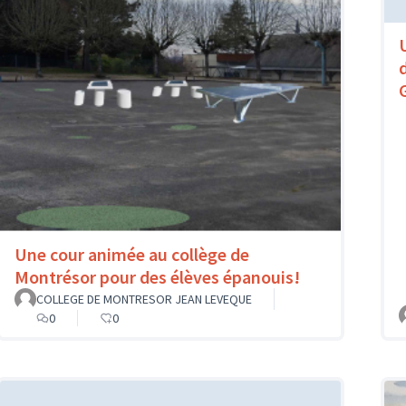
Une cour animée au collège de
Montrésor pour des élèves épanouis!
COLLEGE DE MONTRESOR JEAN LEVEQUE
0
0