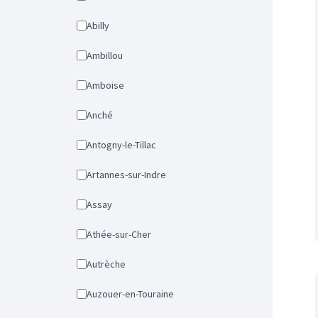
Abilly
Ambillou
Amboise
Anché
Antogny-le-Tillac
Artannes-sur-Indre
Assay
Athée-sur-Cher
Autrèche
Auzouer-en-Touraine