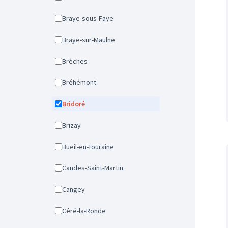
Braye-sous-Faye
Braye-sur-Maulne
Brèches
Bréhémont
Bridoré
Brizay
Bueil-en-Touraine
Candes-Saint-Martin
Cangey
Céré-la-Ronde