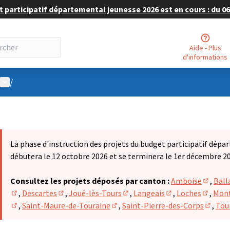
 participatif départemental jeunesse 2026 est en cours : du 06 
Aide - Plus
d'informations
Menu utilisateur
/
La phase d'instruction des projets du budget participatif dépa
débutera le 12 octobre 2026 et se terminera le 1er décembre 2
Consultez les projets déposés par canton :
Amboise
,
Ball
(S'ouvr
,
Descartes
,
Joué-lès-Tours
,
Langeais
,
Loches
,
Mont
(S'ouvre dans un nouvel onglet)
(S'ouvre dans un nouvel onglet)
(S'ouvre dans un nouvel onglet
(S'ouvre dans un n
(S'ouvr
,
Saint-Maure-de-Touraine
,
Saint-Pierre-des-Corps
,
Tou
(S'ouvre dans un nouvel onglet)
(S'ouvre dans un nouvel onglet)
(S'ouvr