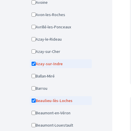
Avoine
Avon-les-Roches
Avrillé-les-Ponceaux
Azay-le-Rideau
Azay-sur-Cher
Azay-sur-Indre
Ballan-Miré
Barrou
Beaulieu-lès-Loches
Beaumont-en-Véron
Beaumont-Louestault