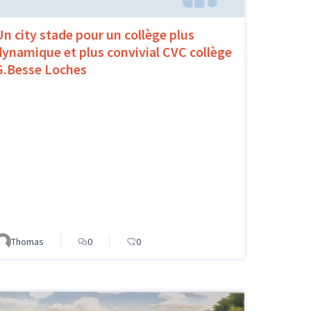
Un city stade pour un collège plus
dynamique et plus convivial CVC collège
G.Besse Loches
Thomas
0
0