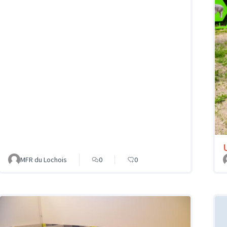
MFR du Lochois
0
0