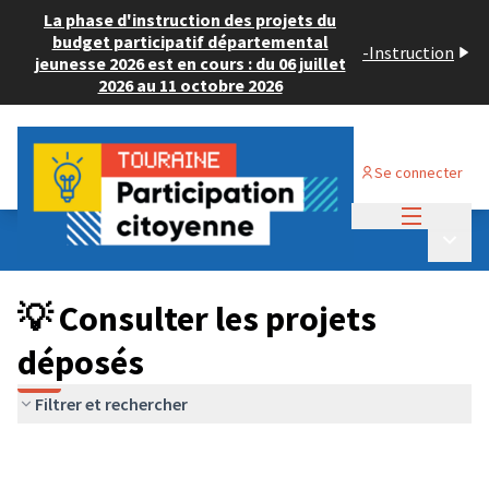
La phase d'instruction des projets du
budget participatif départemental
-
Instruction
jeunesse 2026 est en cours : du 06 juillet
2026 au 11 octobre 2026
Se connecter
Menu princi
Budget Participatif JEUNESSE 2026
/
Menu p
💡 Consulter les projets déposés
💡 Consulter les projets
déposés
Filtrer et rechercher