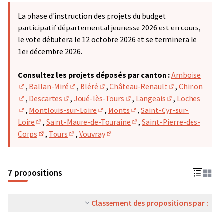
La phase d'instruction des projets du budget
participatif départemental jeunesse 2026 est en cours,
le vote débutera le 12 octobre 2026 et se terminera le
1er décembre 2026.
Consultez les projets déposés par canton :
Amboise
,
Ballan-Miré
,
Bléré
,
Château-Renault
,
Chinon
(S'ouvre dans un nouvel onglet)
(S'ouvre dans un nouvel onglet)
(S'ouvre dans un nouvel onglet)
(S'ouvre dans u
,
Descartes
,
Joué-lès-Tours
,
Langeais
,
Loches
(S'ouvre dans un nouvel onglet)
(S'ouvre dans un nouvel onglet)
(S'ouvre dans un nouvel ong
(S'ouvre dans u
,
Montlouis-sur-Loire
,
Monts
,
Saint-Cyr-sur-
(S'ouvre dans un nouvel onglet)
(S'ouvre dans un nouvel onglet)
(S'ouvre dans un nouvel on
Loire
,
Saint-Maure-de-Touraine
,
Saint-Pierre-des-
(S'ouvre dans un nouvel onglet)
(S'ouvre dans un nouvel on
Corps
,
Tours
,
Vouvray
(S'ouvre dans un nouvel onglet)
(S'ouvre dans un nouvel onglet)
(S'ouvre dans un nouvel onglet)
7 propositions
Classement des propositions par :