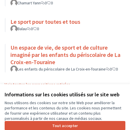
Chamart Yann
0
0
Le sport pour toutes et tous
Balau
0
0
Un espace de vie, de sport et de culture
imaginé par les enfants du périscolaire de La
Croix-en-Touraine
Les enfants du périscolaire de La Croix-en-Touraine
0
0
Voir toutes les propositions retirées
Informations sur les cookies utilisés sur le site web
Nous utilisons des cookies sur notre site Web pour améliorer la
Conditions d'utilisation
performance et les contenus du site. Les cookies nous permettent
Paramètres des cookies
de fournir une expérience utilisateur et un contenu plus
CD37 sur X
CD37 sur Facebook
CD37 sur Instagram
CD37 sur YouTube
personnalisés à partir de nos canaux de médias sociaux.
(Lien externe)
(Lien externe)
(Lien externe)
(Lien externe)
Tout accepter