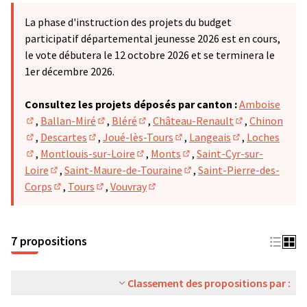
La phase d'instruction des projets du budget
participatif départemental jeunesse 2026 est en cours,
le vote débutera le 12 octobre 2026 et se terminera le
1er décembre 2026.
Consultez les projets déposés par canton :
Amboise
,
Ballan-Miré
,
Bléré
,
Château-Renault
,
Chinon
(S'ouvre dans un nouvel onglet)
(S'ouvre dans un nouvel onglet)
(S'ouvre dans un nouvel onglet)
(S'ouvre dans u
,
Descartes
,
Joué-lès-Tours
,
Langeais
,
Loches
(S'ouvre dans un nouvel onglet)
(S'ouvre dans un nouvel onglet)
(S'ouvre dans un nouvel ong
(S'ouvre dans u
,
Montlouis-sur-Loire
,
Monts
,
Saint-Cyr-sur-
(S'ouvre dans un nouvel onglet)
(S'ouvre dans un nouvel onglet)
(S'ouvre dans un nouvel on
Loire
,
Saint-Maure-de-Touraine
,
Saint-Pierre-des-
(S'ouvre dans un nouvel onglet)
(S'ouvre dans un nouvel on
Corps
,
Tours
,
Vouvray
(S'ouvre dans un nouvel onglet)
(S'ouvre dans un nouvel onglet)
(S'ouvre dans un nouvel onglet)
7 propositions
Classement des propositions par :