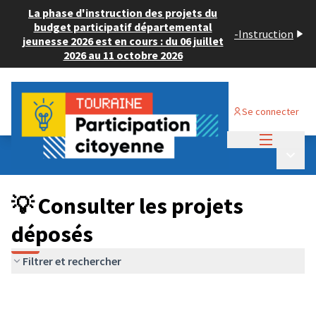
La phase d'instruction des projets du
budget participatif départemental
-
Instruction
jeunesse 2026 est en cours : du 06 juillet
2026 au 11 octobre 2026
Se connecter
Menu princi
Budget Participatif JEUNESSE 2026
/
Menu p
💡 Consulter les projets déposés
💡 Consulter les projets
déposés
Filtrer et rechercher