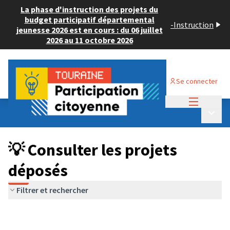
La phase d'instruction des projets du
budget participatif départemental
-
Instruction
jeunesse 2026 est en cours : du 06 juillet
2026 au 11 octobre 2026
Se connecter
Menu princi
Budget Participatif JEUNESSE 2026
/
Menu p
💡 Consulter les projets déposés
💡 Consulter les projets
déposés
Filtrer et rechercher