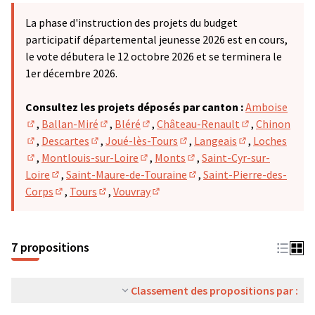
La phase d'instruction des projets du budget
participatif départemental jeunesse 2026 est en cours,
le vote débutera le 12 octobre 2026 et se terminera le
1er décembre 2026.
Consultez les projets déposés par canton :
Amboise
,
Ballan-Miré
,
Bléré
,
Château-Renault
,
Chinon
(S'ouvre dans un nouvel onglet)
(S'ouvre dans un nouvel onglet)
(S'ouvre dans un nouvel onglet)
(S'ouvre dans u
,
Descartes
,
Joué-lès-Tours
,
Langeais
,
Loches
(S'ouvre dans un nouvel onglet)
(S'ouvre dans un nouvel onglet)
(S'ouvre dans un nouvel ong
(S'ouvre dans u
,
Montlouis-sur-Loire
,
Monts
,
Saint-Cyr-sur-
(S'ouvre dans un nouvel onglet)
(S'ouvre dans un nouvel onglet)
(S'ouvre dans un nouvel on
Loire
,
Saint-Maure-de-Touraine
,
Saint-Pierre-des-
(S'ouvre dans un nouvel onglet)
(S'ouvre dans un nouvel on
Corps
,
Tours
,
Vouvray
(S'ouvre dans un nouvel onglet)
(S'ouvre dans un nouvel onglet)
(S'ouvre dans un nouvel onglet)
7 propositions
Classement des propositions par :