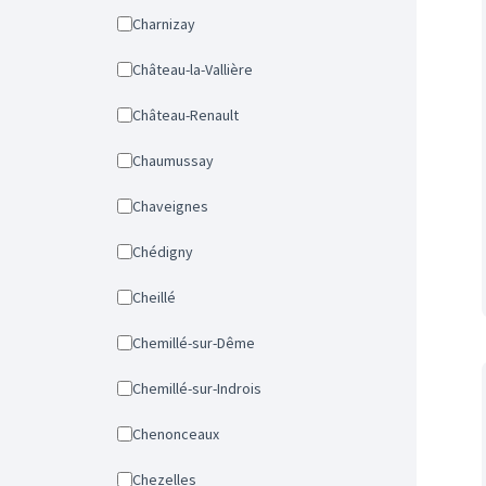
Charnizay
Château-la-Vallière
Château-Renault
Chaumussay
Chaveignes
Chédigny
Cheillé
Chemillé-sur-Dême
Chemillé-sur-Indrois
Chenonceaux
Chezelles