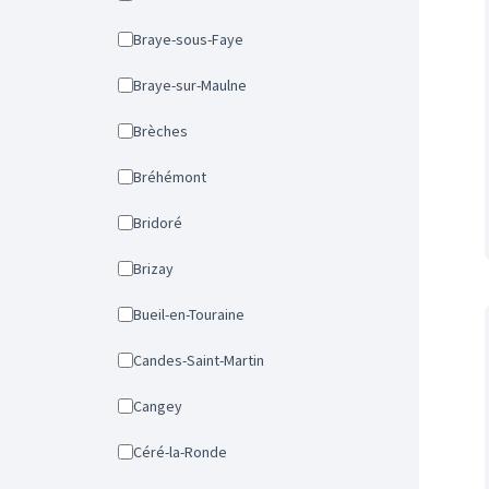
Braye-sous-Faye
Braye-sur-Maulne
Brèches
Bréhémont
Bridoré
Brizay
Bueil-en-Touraine
Candes-Saint-Martin
Cangey
Céré-la-Ronde