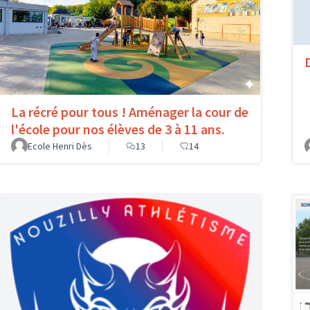
La récré pour tous ! Aménager la cour de
l'école pour nos élèves de 3 à 11 ans.
Ecole Henri Dès
13
14