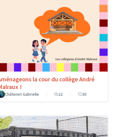
Aménageons la cour du collège André
Malraux !
Châtenet Gabrielle
22
30