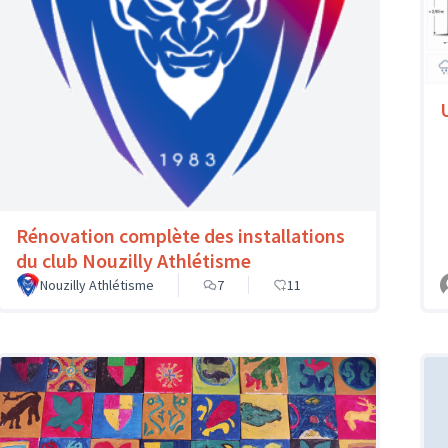
Rénovation complète des installations
du club Nouzilly Athlétisme
Nouzilly Athlétisme
7
11