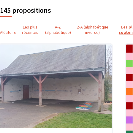
145 propositions
Les plus
A-Z
Z-A (alphabétique
Les p
Aléatoire
récentes
(alphabétique)
inverse)
souten