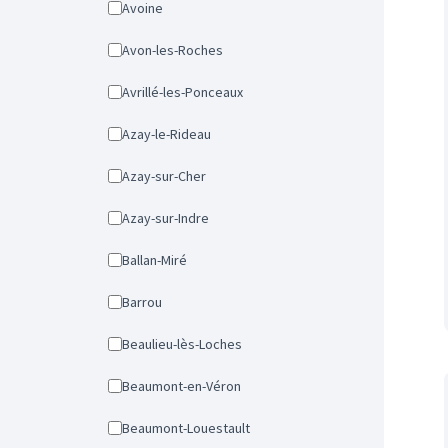
Avoine
Avon-les-Roches
Avrillé-les-Ponceaux
Azay-le-Rideau
Azay-sur-Cher
Azay-sur-Indre
Ballan-Miré
Barrou
Beaulieu-lès-Loches
Beaumont-en-Véron
Beaumont-Louestault