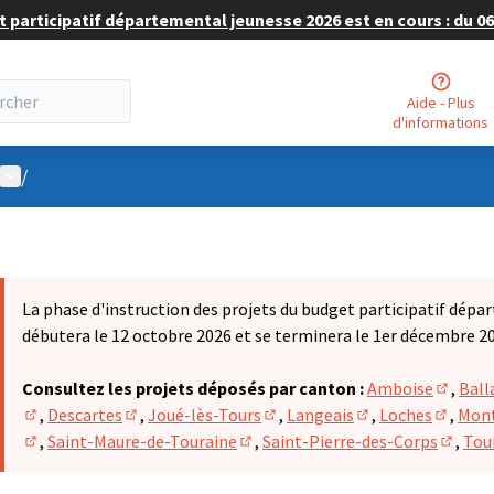
 participatif départemental jeunesse 2026 est en cours : du 06 
Aide - Plus
d'informations
Menu utilisateur
/
La phase d'instruction des projets du budget participatif dépa
débutera le 12 octobre 2026 et se terminera le 1er décembre 2
Consultez les projets déposés par canton :
Amboise
,
Ball
(S'ouvr
,
Descartes
,
Joué-lès-Tours
,
Langeais
,
Loches
,
Mont
(S'ouvre dans un nouvel onglet)
(S'ouvre dans un nouvel onglet)
(S'ouvre dans un nouvel onglet
(S'ouvre dans un n
(S'ouvr
,
Saint-Maure-de-Touraine
,
Saint-Pierre-des-Corps
,
Tou
(S'ouvre dans un nouvel onglet)
(S'ouvre dans un nouvel onglet)
(S'ouvr