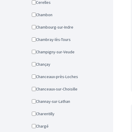
Cerelles
Chambon
Chambourg-sur-Indre
Chambray-lès-Tours
Champigny-sur-Veude
Chançay
Chanceaux-près-Loches
Chanceaux-sur-Choisille
Channay-sur-Lathan
Charentilly
Chargé