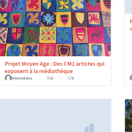
Projet Moyen Age : Des CM1 artistes qui
exposent à la médiathèque
Intermèdes
6
9