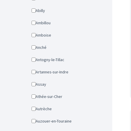
Abilly
Ambillou
Amboise
Anché
Antogny-le-Tillac
Artannes-sur-Indre
Assay
Athée-sur-Cher
Autrèche
Auzouer-en-Touraine