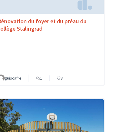
Rénovation du foyer et du préau du
collège Stalingrad
guiscafre
1
8