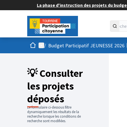
La phase d'instruction des projets du budget
Accueil
Menu principal
/
Budget Participatif JEUNESSE 2026
💡 Consulter
les projets
déposés
Le formulaire ci-dessous filtre
dynamiquement les résultats de la
recherche lorsque les conditions de
recherche sont modifiées.