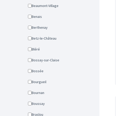
Beaumont-Village
Benais
Berthenay
Betz-le-Château
Bléré
Bossay-sur-Claise
Bossée
Bourgueil
Bournan
Boussay
Braslou