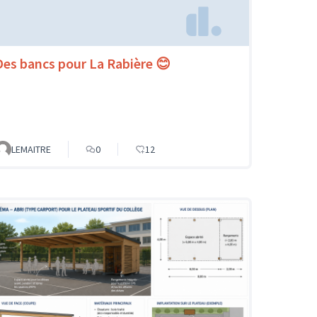
Des bancs pour La Rabière 😊
LEMAITRE
0
12