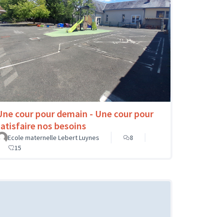
Une cour pour demain - Une cour pour
satisfaire nos besoins
Ecole maternelle Lebert Luynes
8
15