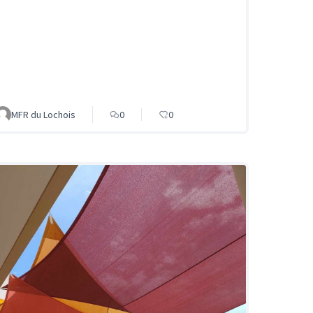
MFR du Lochois
0
0