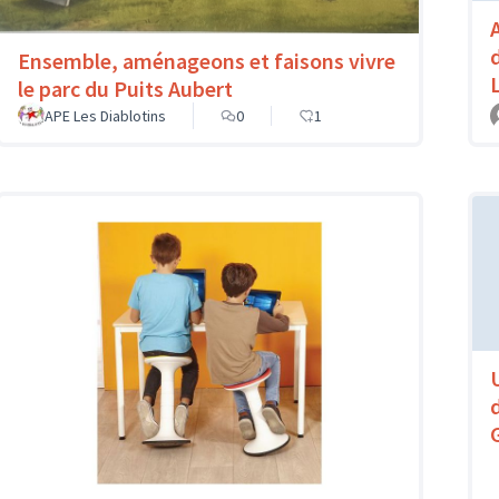
Ensemble, aménageons et faisons vivre
le parc du Puits Aubert
APE Les Diablotins
0
1