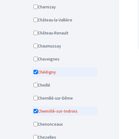
Charnizay
Château-la-Vallière
Château-Renault
Chaumussay
Chaveignes
Chédigny
Cheillé
Chemillé-sur-Dême
Chemillé-sur-Indrois
Chenonceaux
Chezelles