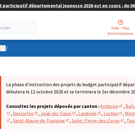
 participatif départemental jeunesse 2026 est en cours : du 06 
Aide - Plus
d'informations
Menu utilisateur
/
La phase d'instruction des projets du budget participatif dépa
débutera le 12 octobre 2026 et se terminera le 1er décembre 2
Consultez les projets déposés par canton :
Amboise
,
Ball
(S'ouvr
,
Descartes
,
Joué-lès-Tours
,
Langeais
,
Loches
,
Mont
(S'ouvre dans un nouvel onglet)
(S'ouvre dans un nouvel onglet)
(S'ouvre dans un nouvel onglet
(S'ouvre dans un n
(S'ouvr
,
Saint-Maure-de-Touraine
,
Saint-Pierre-des-Corps
,
Tou
(S'ouvre dans un nouvel onglet)
(S'ouvre dans un nouvel onglet)
(S'ouvr