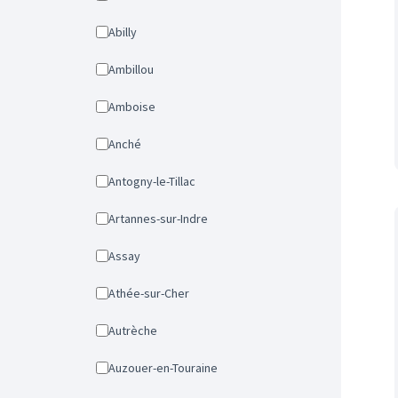
Abilly
Ambillou
Amboise
Anché
Antogny-le-Tillac
Artannes-sur-Indre
Assay
Athée-sur-Cher
Autrèche
Auzouer-en-Touraine