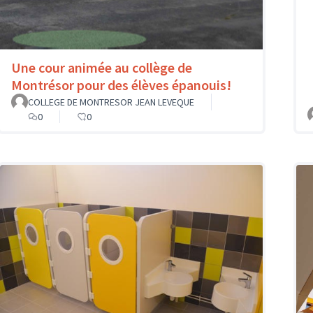
Une cour animée au collège de
Montrésor pour des élèves épanouis!
COLLEGE DE MONTRESOR JEAN LEVEQUE
0
0