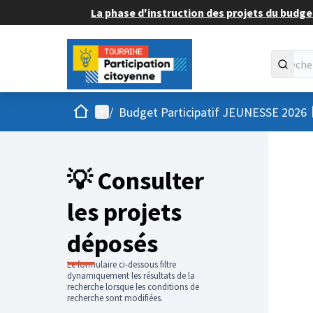
La phase d'instruction des projets du budget
Accueil
Menu principal
/
Budget Participatif JEUNESSE 2026
💡 Consulter
les projets
déposés
Le formulaire ci-dessous filtre
dynamiquement les résultats de la
recherche lorsque les conditions de
recherche sont modifiées.