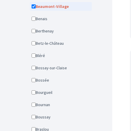
Beaumont-Village
Benais
Berthenay
Betz-le-Château
Bléré
Bossay-sur-Claise
Bossée
Bourgueil
Bournan
Boussay
Braslou