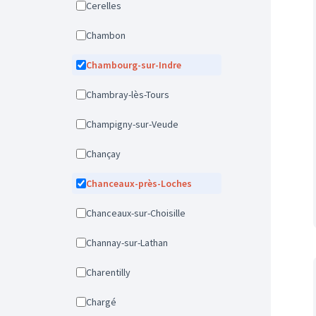
Cerelles
Chambon
Chambourg-sur-Indre
Chambray-lès-Tours
Champigny-sur-Veude
Chançay
Chanceaux-près-Loches
Chanceaux-sur-Choisille
Channay-sur-Lathan
Charentilly
Chargé