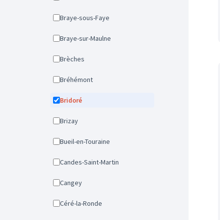
Braye-sous-Faye
Braye-sur-Maulne
Brèches
Bréhémont
Bridoré
Brizay
Bueil-en-Touraine
Candes-Saint-Martin
Cangey
Céré-la-Ronde