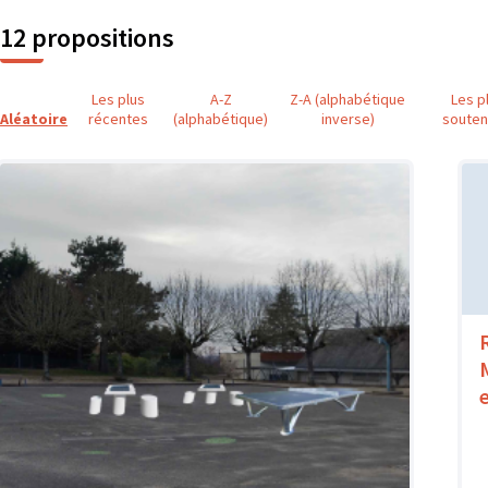
12 propositions
Les plus
A-Z
Z-A (alphabétique
Les p
Aléatoire
récentes
(alphabétique)
inverse)
soute
e