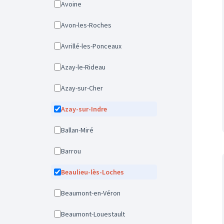
Avoine
Avon-les-Roches
Avrillé-les-Ponceaux
Azay-le-Rideau
Azay-sur-Cher
Azay-sur-Indre
Ballan-Miré
Barrou
Beaulieu-lès-Loches
Beaumont-en-Véron
Beaumont-Louestault