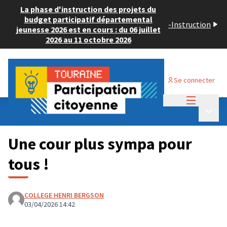
La phase d'instruction des projets du
budget participatif départemental
-
Instruction
jeunesse 2026 est en cours : du 06 juillet
2026 au 11 octobre 2026
Se connecter
Menu princi
Budget Participatif JEUNESSE 2026
/
Menu p
💡 Consulter les projets déposés
Une cour plus sympa pour
tous !
COLLEGE HENRI BERGSON
03/04/2026 14:42