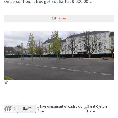
on se sent bien. Budget souhaité : 9 000,00 €
Images
(Lien externe)
Environnement et cadre de
Saint-Cyr-sur-
+1
Like
Filtrer les résultats de la catégorie : Environnement
Filtrer les résultats p
vie
Loire