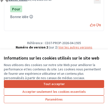
Commentaire 1805
Pour
Bonne idée 😉
0
0
Référence : CD37-PROP-2026-04-1935
Numéro de version 2
(sur 2)
voir les autres versions
Vérifiez l'empreinte numérique
Informations sur les cookies utilisés sur le site web
Nous utilisons des cookies sur notre site Web pour améliorer la
Conditions d'utilisation
performance et les contenus du site. Les cookies nous permettent
Paramètres des cookies
de fournir une expérience utilisateur et un contenu plus
CD37 sur X
CD37 sur Facebook
CD37 sur Instagram
CD37 sur YouTube
personnalisés à partir de nos canaux de médias sociaux.
(Lien externe)
(Lien externe)
(Lien externe)
(Lien externe)
Tout accepter
Accepter seulement les cookies essentiels
Licence Cre
(Lien extern
Paramètres
(Lien externe)
Site réalisé grâce au
logiciel libre Decidim
.
(Lien externe)