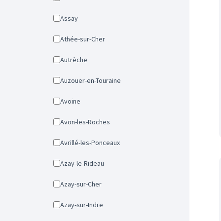
Assay
Athée-sur-Cher
Autrèche
Auzouer-en-Touraine
Avoine
Avon-les-Roches
Avrillé-les-Ponceaux
Azay-le-Rideau
Azay-sur-Cher
Azay-sur-Indre