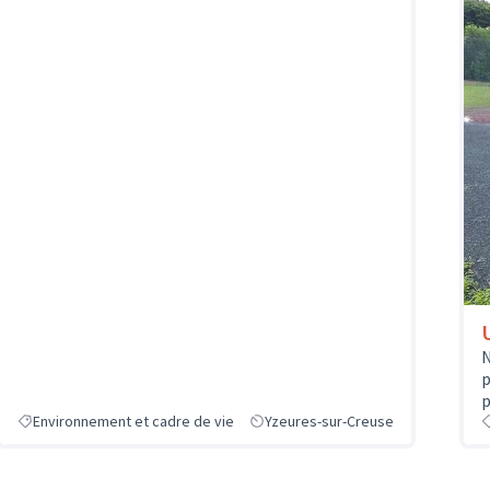
N
p
p
Environnement et cadre de vie
Yzeures-sur-Creuse