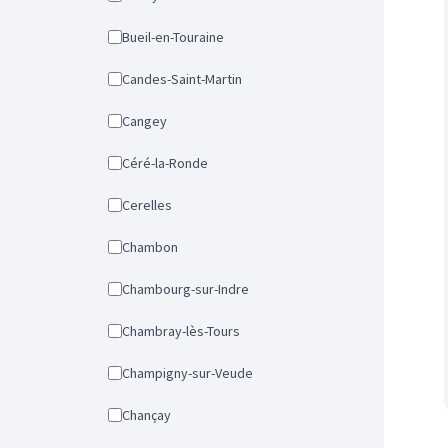
Bueil-en-Touraine
Candes-Saint-Martin
Cangey
Céré-la-Ronde
Cerelles
Chambon
Chambourg-sur-Indre
Chambray-lès-Tours
Champigny-sur-Veude
Chançay