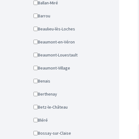
Ballan-Miré
Barrou
Beaulieu-lès-Loches
Beaumont-en-Véron
Beaumont-Louestault
Beaumont-Village
Benais
Berthenay
Betz-le-Château
Bléré
Bossay-sur-Claise