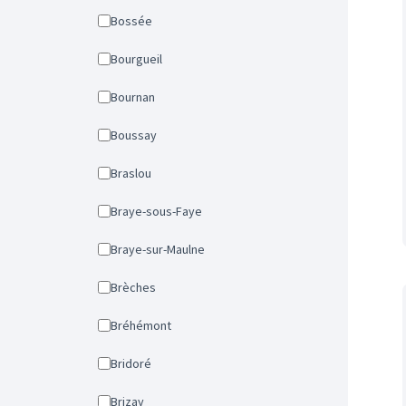
Bossée
Bourgueil
Bournan
Boussay
Braslou
Braye-sous-Faye
Braye-sur-Maulne
Brèches
Bréhémont
Bridoré
Brizay