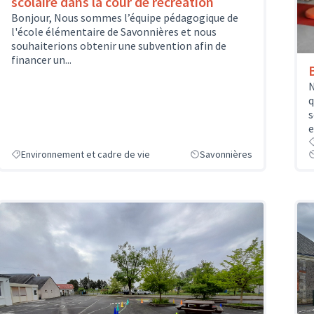
scolaire dans la cour de récréation
Bonjour, Nous sommes l’équipe pédagogique de
l'école élémentaire de Savonnières et nous
souhaiterions obtenir une subvention afin de
financer un...
N
q
s
e
Environnement et cadre de vie
Savonnières