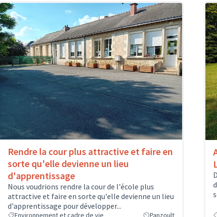
Rendre la cour plus attractive et faire en
sorte qu'elle devienne un lieu
d'apprentissage
D
d
Nous voudrions rendre la cour de l'école plus
s
attractive et faire en sorte qu'elle devienne un lieu
d'apprentissage pour développer...
Environnement et cadre de vie
Panzoult