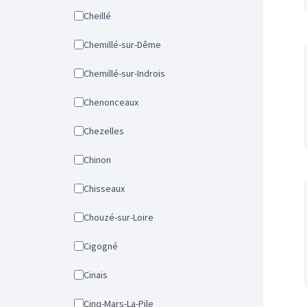
Cheillé
Chemillé-sur-Dême
Chemillé-sur-Indrois
Chenonceaux
Chezelles
Chinon
Chisseaux
Chouzé-sur-Loire
Cigogné
Cinais
Cinq-Mars-La-Pile