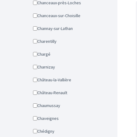
Chanceaux-près-Loches
Chanceaux-sur-Choisille
Channay-sur-Lathan
Charentilly
Chargé
Charnizay
Château-la-Vallière
Château-Renault
Chaumussay
Chaveignes
Chédigny