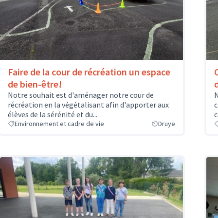
Faire de la cour de récréation un espace
de bien-être!
Notre souhait est d'aménager notre cour de
N
récréation en la végétalisant afin d'apporter aux
c
élèves de la sérénité et du...
c
Environnement et cadre de vie
Druye