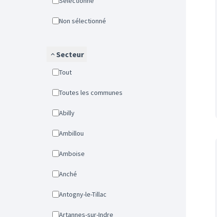
Sélectionné
Non sélectionné
Secteur
Tout
Toutes les communes
Abilly
Ambillou
Amboise
Anché
Antogny-le-Tillac
Artannes-sur-Indre