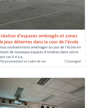
Création d'espaces ombragés et zones
de jeux détentes dans la cour de l'école
ous souhaiterions aménager la cour de l'école en
réant de nouveaux espaces d'ombres dans notre
our car il n'y a...
Environnement et cadre de vie
Souvigné