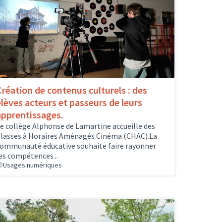
Création de contenus culturels : des
élèves acteurs et passeurs de leurs
apprentissages.
e collège Alphonse de Lamartine accueille des
lasses à Horaires Aménagés Cinéma (CHAC).La
ommunauté éducative souhaite faire rayonner
es compétences...
Usages numériques