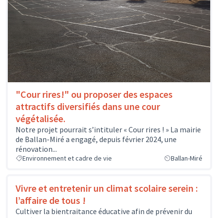
"Cour rires!" ou proposer des espaces
attractifs diversifiés dans une cour
végétalisée.
Notre projet pourrait s’intituler « Cour rires ! » La mairie
de Ballan-Miré a engagé, depuis février 2024, une
rénovation...
Environnement et cadre de vie
Ballan-Miré
Vivre et entretenir un climat scolaire serein :
l’affaire de tous !
Cultiver la bientraitance éducative afin de prévenir du