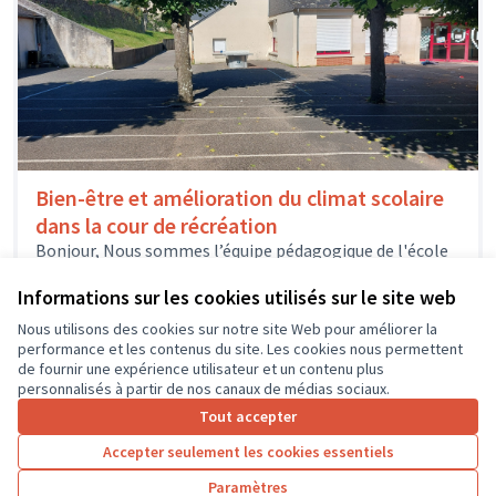
Bien-être et amélioration du climat scolaire
dans la cour de récréation
Bonjour, Nous sommes l’équipe pédagogique de l'école
élémentaire de Savonnières et nous souhaiterions
obtenir une subvention afin de financer un...
Informations sur les cookies utilisés sur le site web
Environnement et cadre de vie
Savonnières
Nous utilisons des cookies sur notre site Web pour améliorer la
performance et les contenus du site. Les cookies nous permettent
de fournir une expérience utilisateur et un contenu plus
personnalisés à partir de nos canaux de médias sociaux.
Tout accepter
1
2
3
…
7
Accepter seulement les cookies essentiels
Résultats par page :
100
Paramètres