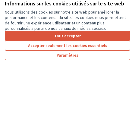
ordinateurs portables, afin que les élèves...
Informations sur les cookies utilisés sur le site web
Usages numériques
Dierre
Nous utilisons des cookies sur notre site Web pour améliorer la
performance et les contenus du site. Les cookies nous permettent
de fournir une expérience utilisateur et un contenu plus
personnalisés à partir de nos canaux de médias sociaux.
Tout accepter
1
2
3
…
7
Accepter seulement les cookies essentiels
Résultats par page :
25
Paramètres