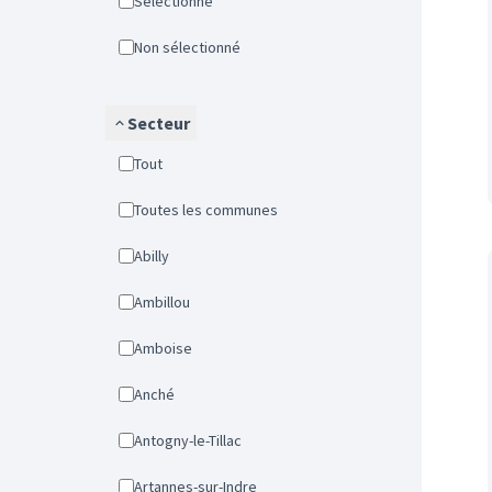
Sélectionné
Non sélectionné
Secteur
Tout
Toutes les communes
Abilly
Ambillou
Amboise
Anché
Antogny-le-Tillac
Artannes-sur-Indre