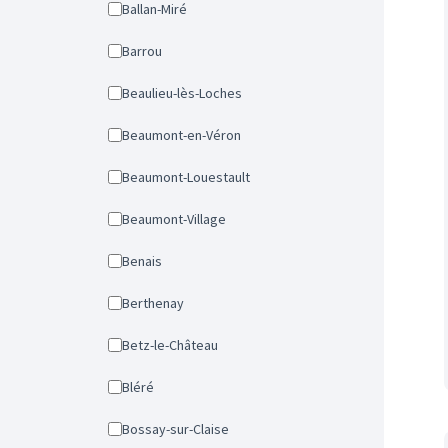
Ballan-Miré
Barrou
Beaulieu-lès-Loches
Beaumont-en-Véron
Beaumont-Louestault
Beaumont-Village
Benais
Berthenay
Betz-le-Château
Bléré
Bossay-sur-Claise