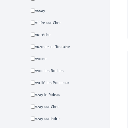
Assay
Athée-sur-Cher
Autrèche
Auzouer-en-Touraine
Avoine
Avon-les-Roches
Avrillé-les-Ponceaux
Azay-le-Rideau
Azay-sur-Cher
Azay-sur-Indre