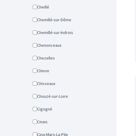
Cheillé
Chemillé-sur-Dême
Chemillé-sur-Indrois
Chenonceaux
Chezelles
Chinon
Chisseaux
Chouzé-sur-Loire
Cigogné
Cinais
Cinq-Mars-La-Pile