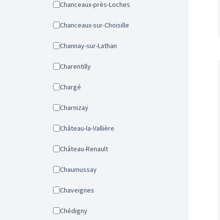
Chanceaux-près-Loches
Chanceaux-sur-Choisille
Channay-sur-Lathan
Charentilly
Chargé
Charnizay
Château-la-Vallière
Château-Renault
Chaumussay
Chaveignes
Chédigny