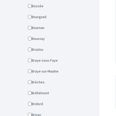
Bossée
Bourgueil
Bournan
Boussay
Braslou
Braye-sous-Faye
Braye-sur-Maulne
Brèches
Bréhémont
Bridoré
Brizay