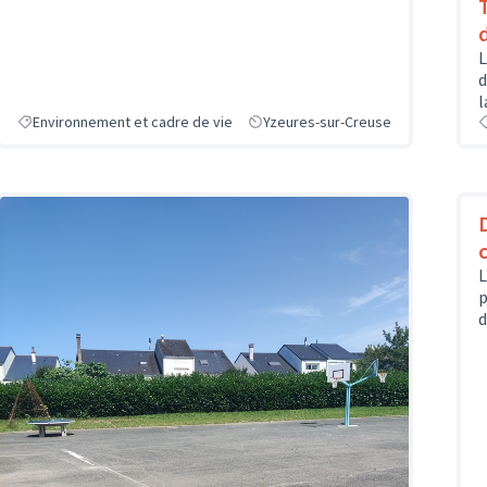
L
d
l
Environnement et cadre de vie
Yzeures-sur-Creuse
L
p
d