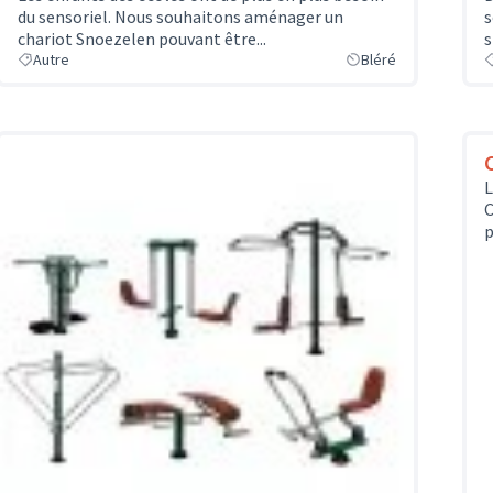
du sensoriel. Nous souhaitons aménager un
s
chariot Snoezelen pouvant être...
s
Autre
Bléré
L
C
p