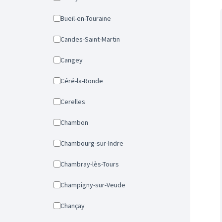
Bueil-en-Touraine
Candes-Saint-Martin
Cangey
Céré-la-Ronde
Cerelles
Chambon
Chambourg-sur-Indre
Chambray-lès-Tours
Champigny-sur-Veude
Chançay