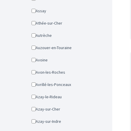
Assay
Athée-sur-Cher
Autrèche
Auzouer-en-Touraine
Avoine
Avon-les-Roches
Avrillé-les-Ponceaux
Azay-le-Rideau
Azay-sur-Cher
Azay-sur-Indre