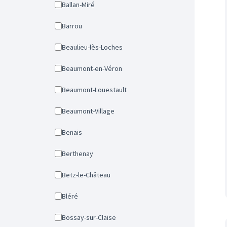
Ballan-Miré
Barrou
Beaulieu-lès-Loches
Beaumont-en-Véron
Beaumont-Louestault
Beaumont-Village
Benais
Berthenay
Betz-le-Château
Bléré
Bossay-sur-Claise