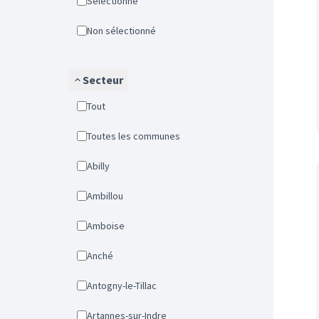
Sélectionné
Non sélectionné
Secteur
Tout
Toutes les communes
Abilly
Ambillou
Amboise
Anché
Antogny-le-Tillac
Artannes-sur-Indre