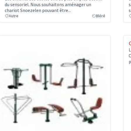
du sensoriel. Nous souhaitons aménager un
s
chariot Snoezelen pouvant être...
s
Autre
Bléré
L
C
p