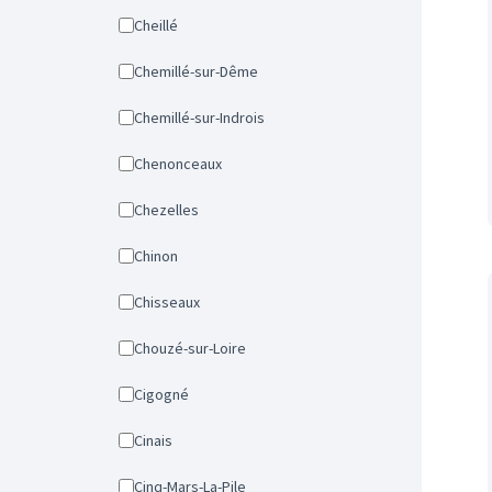
Cheillé
Chemillé-sur-Dême
Chemillé-sur-Indrois
Chenonceaux
Chezelles
Chinon
Chisseaux
Chouzé-sur-Loire
Cigogné
Cinais
Cinq-Mars-La-Pile