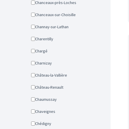
Chanceaux-près-Loches
Chanceaux-sur-Choisille
Channay-sur-Lathan
Charentilly
Chargé
Charnizay
Château-la-Vallière
Château-Renault
Chaumussay
Chaveignes
Chédigny