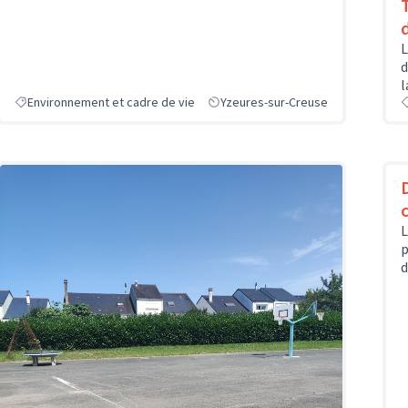
L
d
l
Environnement et cadre de vie
Yzeures-sur-Creuse
L
p
d