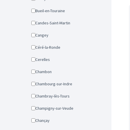
Bueil-en-Touraine
Candes-Saint-Martin
Cangey
Céré-la-Ronde
Cerelles
Chambon
Chambourg-sur-Indre
Chambray-lès-Tours
Champigny-sur-Veude
Chançay