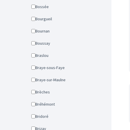
Bossée
Bourgueil
Bournan
Boussay
Braslou
Braye-sous-Faye
Braye-sur-Maulne
Brèches
Bréhémont
Bridoré
Brizay