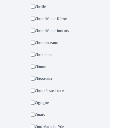
Cheillé
Chemillé-sur-Dême
Chemillé-sur-Indrois
Chenonceaux
Chezelles
Chinon
Chisseaux
Chouzé-sur-Loire
Cigogné
Cinais
Cinq-Mars-La-Pile