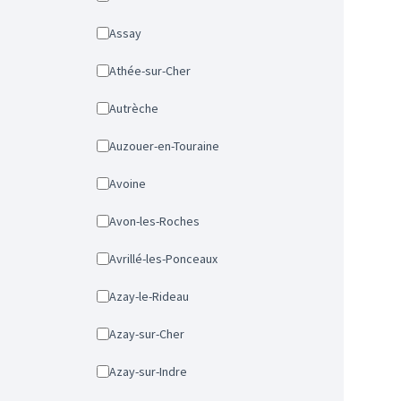
Assay
Athée-sur-Cher
Autrèche
Auzouer-en-Touraine
Avoine
Avon-les-Roches
Avrillé-les-Ponceaux
Azay-le-Rideau
Azay-sur-Cher
Azay-sur-Indre