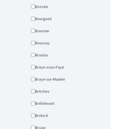
Bossée
Bourgueil
Bournan
Boussay
Braslou
Braye-sous-Faye
Braye-sur-Maulne
Brèches
Bréhémont
Bridoré
Brizay