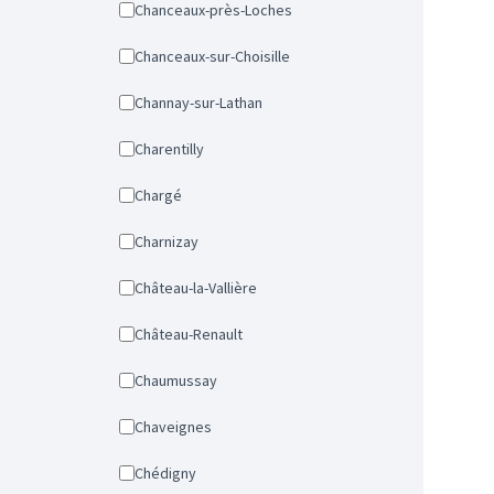
Chanceaux-près-Loches
Chanceaux-sur-Choisille
Channay-sur-Lathan
Charentilly
Chargé
Charnizay
Château-la-Vallière
Château-Renault
Chaumussay
Chaveignes
Chédigny