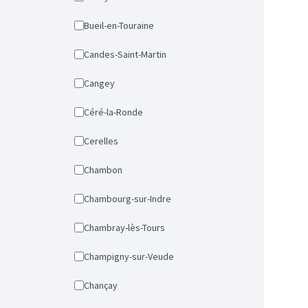
Bueil-en-Touraine
Candes-Saint-Martin
Cangey
Céré-la-Ronde
Cerelles
Chambon
Chambourg-sur-Indre
Chambray-lès-Tours
Champigny-sur-Veude
Chançay