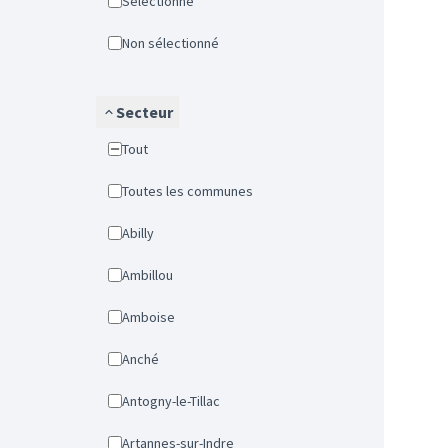
Sélectionné
Non sélectionné
Secteur
Tout
Toutes les communes
Abilly
Ambillou
Amboise
Anché
Antogny-le-Tillac
Artannes-sur-Indre