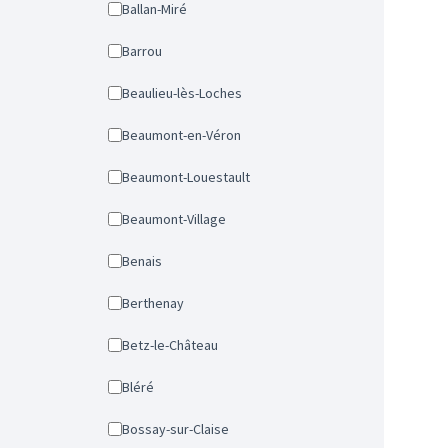
Ballan-Miré
Barrou
Beaulieu-lès-Loches
Beaumont-en-Véron
Beaumont-Louestault
Beaumont-Village
Benais
Berthenay
Betz-le-Château
Bléré
Bossay-sur-Claise