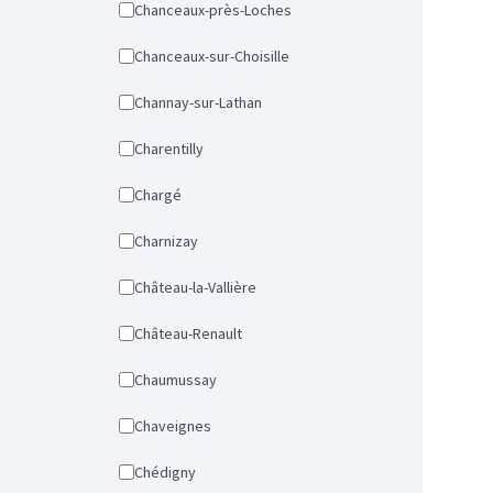
Chanceaux-près-Loches
Chanceaux-sur-Choisille
Channay-sur-Lathan
Charentilly
Chargé
Charnizay
Château-la-Vallière
Château-Renault
Chaumussay
Chaveignes
Chédigny