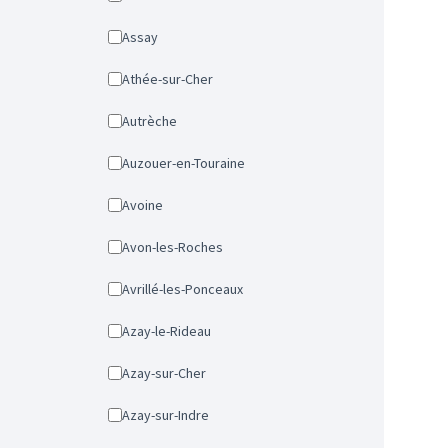
Assay
Athée-sur-Cher
Autrèche
Auzouer-en-Touraine
Avoine
Avon-les-Roches
Avrillé-les-Ponceaux
Azay-le-Rideau
Azay-sur-Cher
Azay-sur-Indre