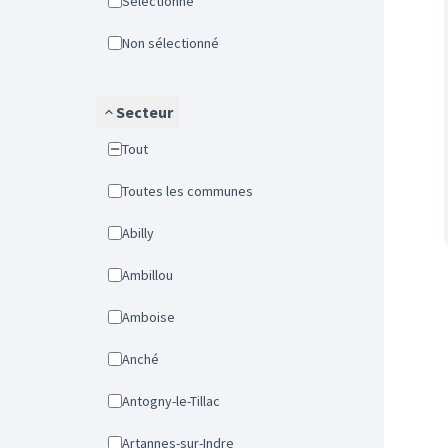
Sélectionné
Non sélectionné
Secteur
Tout
Toutes les communes
Abilly
Ambillou
Amboise
Anché
Antogny-le-Tillac
Artannes-sur-Indre