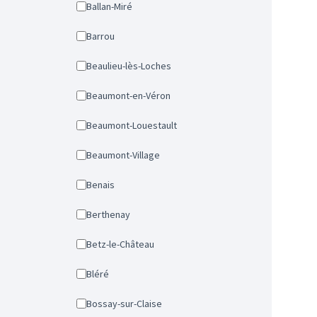
Ballan-Miré
Barrou
Beaulieu-lès-Loches
Beaumont-en-Véron
Beaumont-Louestault
Beaumont-Village
Benais
Berthenay
Betz-le-Château
Bléré
Bossay-sur-Claise