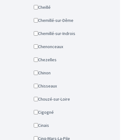
Cheillé
Chemillé-sur-Dême
Chemillé-sur-Indrois
Chenonceaux
Chezelles
Chinon
Chisseaux
Chouzé-sur-Loire
Cigogné
Cinais
Cinq-Mars-La-Pile