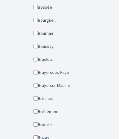
Bossée
Bourgueil
Bournan
Boussay
Braslou
Braye-sous-Faye
Braye-sur-Maulne
Brèches
Bréhémont
Bridoré
Brizay