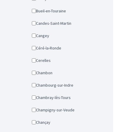
Bueil-en-Touraine
Candes-Saint-Martin
Cangey
Céré-la-Ronde
Cerelles
Chambon
Chambourg-sur-Indre
Chambray-lès-Tours
Champigny-sur-Veude
Chançay