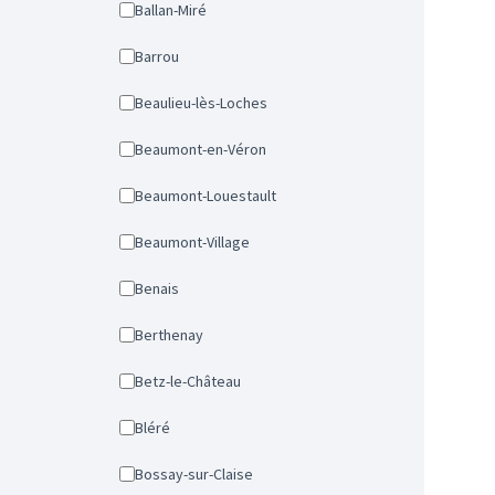
Ballan-Miré
Barrou
Beaulieu-lès-Loches
Beaumont-en-Véron
Beaumont-Louestault
Beaumont-Village
Benais
Berthenay
Betz-le-Château
Bléré
Bossay-sur-Claise