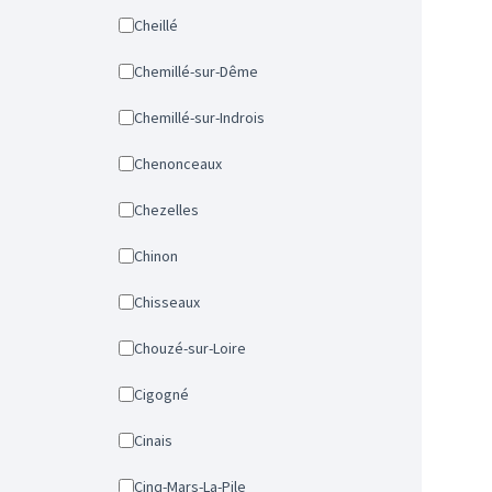
Cheillé
Chemillé-sur-Dême
Chemillé-sur-Indrois
Chenonceaux
Chezelles
Chinon
Chisseaux
Chouzé-sur-Loire
Cigogné
Cinais
Cinq-Mars-La-Pile