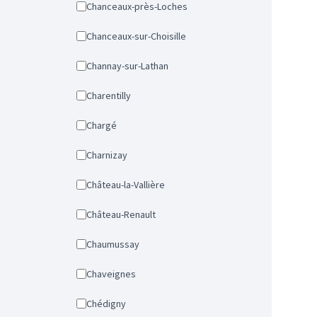
Chanceaux-près-Loches
Chanceaux-sur-Choisille
Channay-sur-Lathan
Charentilly
Chargé
Charnizay
Château-la-Vallière
Château-Renault
Chaumussay
Chaveignes
Chédigny