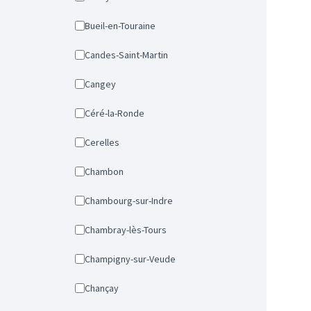
Bueil-en-Touraine
Candes-Saint-Martin
Cangey
Céré-la-Ronde
Cerelles
Chambon
Chambourg-sur-Indre
Chambray-lès-Tours
Champigny-sur-Veude
Chançay