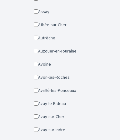
Assay
Athée-sur-Cher
Autrèche
Auzouer-en-Touraine
Avoine
Avon-les-Roches
Avrillé-les-Ponceaux
Azay-le-Rideau
Azay-sur-Cher
Azay-sur-Indre