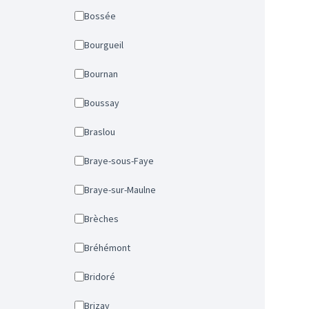
Bossée
Bourgueil
Bournan
Boussay
Braslou
Braye-sous-Faye
Braye-sur-Maulne
Brèches
Bréhémont
Bridoré
Brizay