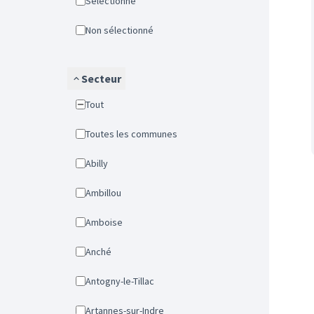
Sélectionné
Non sélectionné
Secteur
Tout
Toutes les communes
Abilly
Ambillou
Amboise
Anché
Antogny-le-Tillac
Artannes-sur-Indre