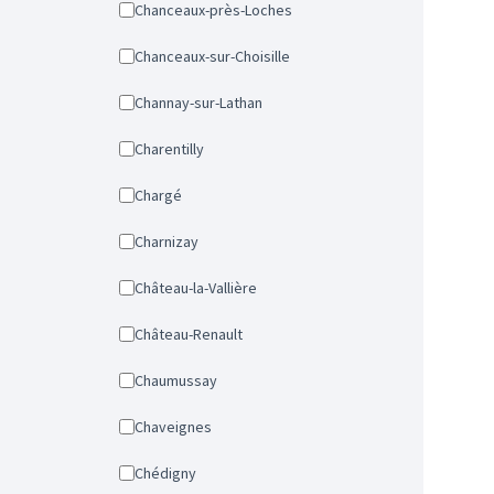
Chanceaux-près-Loches
Chanceaux-sur-Choisille
Channay-sur-Lathan
Charentilly
Chargé
Charnizay
Château-la-Vallière
Château-Renault
Chaumussay
Chaveignes
Chédigny