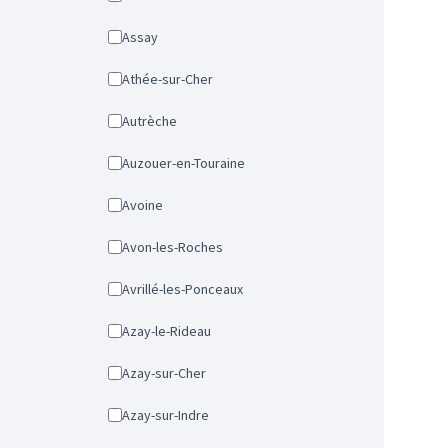
Assay
Athée-sur-Cher
Autrèche
Auzouer-en-Touraine
Avoine
Avon-les-Roches
Avrillé-les-Ponceaux
Azay-le-Rideau
Azay-sur-Cher
Azay-sur-Indre