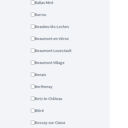
Ballan-Miré
Barrou
Beaulieu-lès-Loches
Beaumont-en-Véron
Beaumont-Louestault
Beaumont-Village
Benais
Berthenay
Betz-le-Château
Bléré
Bossay-sur-Claise