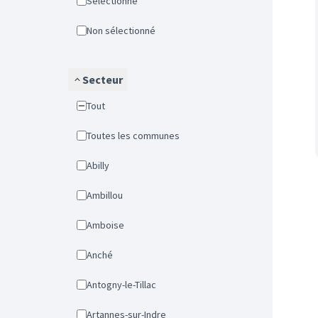
Sélectionné
Non sélectionné
Secteur
Tout
Toutes les communes
Abilly
Ambillou
Amboise
Anché
Antogny-le-Tillac
Artannes-sur-Indre