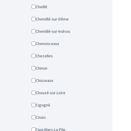
Cheillé
Chemillé-sur-Dême
Chemillé-sur-Indrois
Chenonceaux
Chezelles
Chinon
Chisseaux
Chouzé-sur-Loire
Cigogné
Cinais
Cinq-Mars-La-Pile