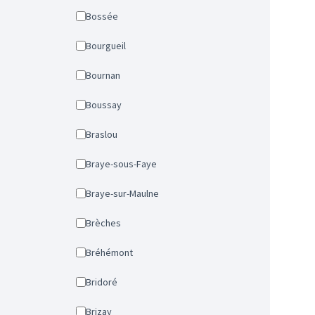
Bossée
Bourgueil
Bournan
Boussay
Braslou
Braye-sous-Faye
Braye-sur-Maulne
Brèches
Bréhémont
Bridoré
Brizay