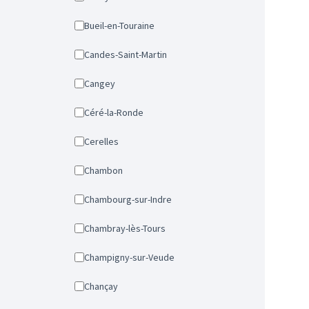
Bueil-en-Touraine
Candes-Saint-Martin
Cangey
Céré-la-Ronde
Cerelles
Chambon
Chambourg-sur-Indre
Chambray-lès-Tours
Champigny-sur-Veude
Chançay