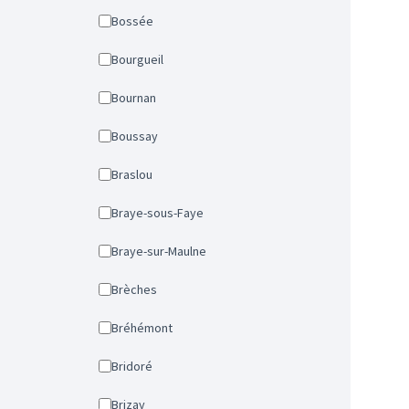
Bossée
Bourgueil
Bournan
Boussay
Braslou
Braye-sous-Faye
Braye-sur-Maulne
Brèches
Bréhémont
Bridoré
Brizay