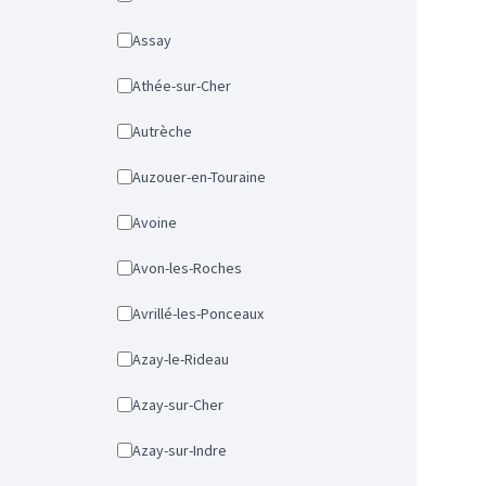
Assay
Athée-sur-Cher
Autrèche
Auzouer-en-Touraine
Avoine
Avon-les-Roches
Avrillé-les-Ponceaux
Azay-le-Rideau
Azay-sur-Cher
Azay-sur-Indre