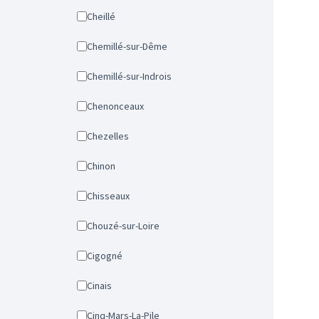
Cheillé
Chemillé-sur-Dême
Chemillé-sur-Indrois
Chenonceaux
Chezelles
Chinon
Chisseaux
Chouzé-sur-Loire
Cigogné
Cinais
Cinq-Mars-La-Pile