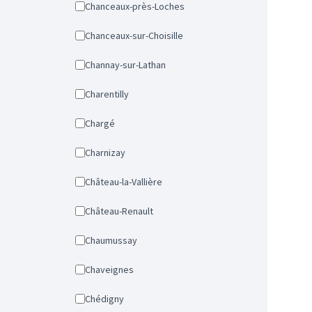
Chanceaux-près-Loches
Chanceaux-sur-Choisille
Channay-sur-Lathan
Charentilly
Chargé
Charnizay
Château-la-Vallière
Château-Renault
Chaumussay
Chaveignes
Chédigny