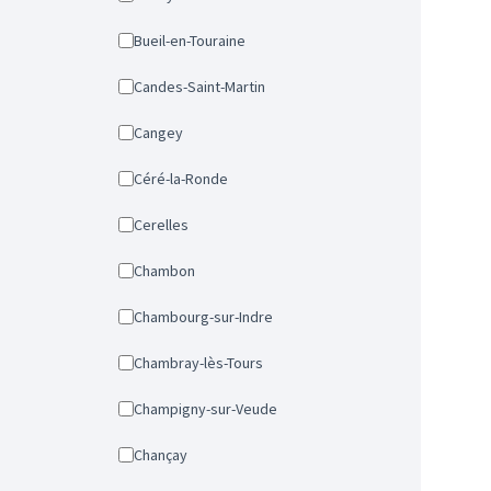
Bueil-en-Touraine
Candes-Saint-Martin
Cangey
Céré-la-Ronde
Cerelles
Chambon
Chambourg-sur-Indre
Chambray-lès-Tours
Champigny-sur-Veude
Chançay