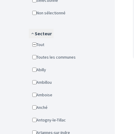
Sélectionné
Non sélectionné
Secteur
Tout
Toutes les communes
Abilly
Ambillou
Amboise
Anché
Antogny-le-Tillac
Artannes-sur-Indre