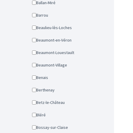
Ballan-Miré
Barrou
Beaulieu-lès-Loches
Beaumont-en-Véron
Beaumont-Louestault
Beaumont-Village
Benais
Berthenay
Betz-le-Château
Bléré
Bossay-sur-Claise