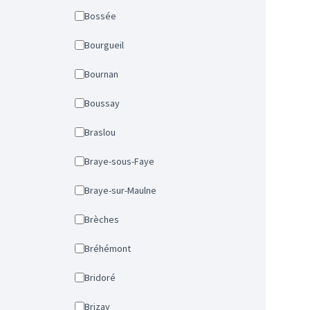
Bossée
Bourgueil
Bournan
Boussay
Braslou
Braye-sous-Faye
Braye-sur-Maulne
Brèches
Bréhémont
Bridoré
Brizay