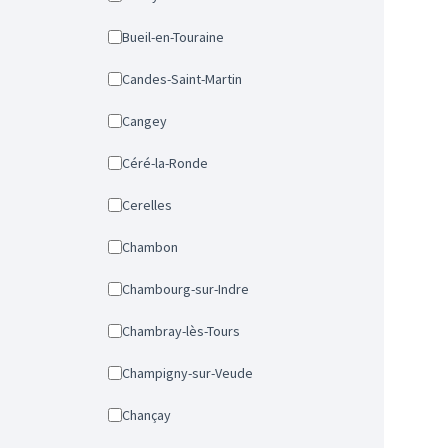
Bueil-en-Touraine
Candes-Saint-Martin
Cangey
Céré-la-Ronde
Cerelles
Chambon
Chambourg-sur-Indre
Chambray-lès-Tours
Champigny-sur-Veude
Chançay