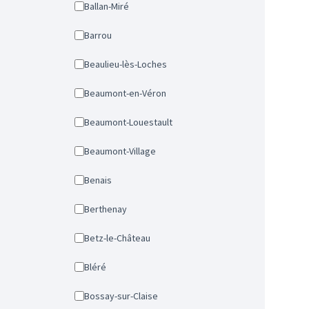
Ballan-Miré
Barrou
Beaulieu-lès-Loches
Beaumont-en-Véron
Beaumont-Louestault
Beaumont-Village
Benais
Berthenay
Betz-le-Château
Bléré
Bossay-sur-Claise