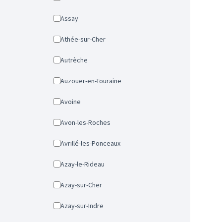
Assay
Athée-sur-Cher
Autrèche
Auzouer-en-Touraine
Avoine
Avon-les-Roches
Avrillé-les-Ponceaux
Azay-le-Rideau
Azay-sur-Cher
Azay-sur-Indre