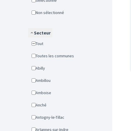
Sélectionné
Non sélectionné
Secteur
Tout
Toutes les communes
Abilly
Ambillou
Amboise
Anché
Antogny-le-Tillac
Artannes-sur-Indre