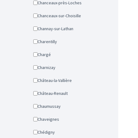
Chanceaux-près-Loches
Chanceaux-sur-Choisille
Channay-sur-Lathan
Charentilly
Chargé
Charnizay
Château-la-Vallière
Château-Renault
Chaumussay
Chaveignes
Chédigny