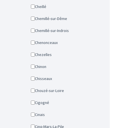
Cheillé
Chemillé-sur-Dême
Chemillé-sur-Indrois
Chenonceaux
Chezelles
Chinon
Chisseaux
Chouzé-sur-Loire
Cigogné
Cinais
Cinq-Mars-La-Pile