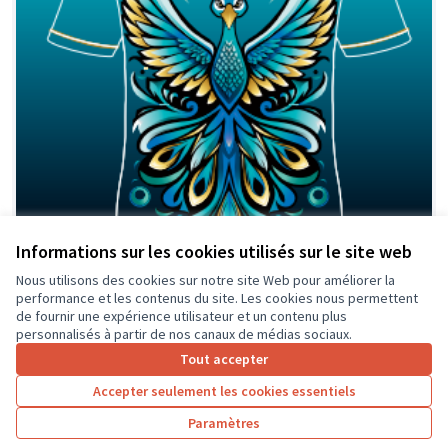
Informations sur les cookies utilisés sur le site web
Nous utilisons des cookies sur notre site Web pour améliorer la
performance et les contenus du site. Les cookies nous permettent
Création de maillots pour l'AS du collége
de fournir une expérience utilisateur et un contenu plus
malraux.
personnalisés à partir de nos canaux de médias sociaux.
L'AS du collège André Malraux a le plaisir de vous
Tout accepter
annoncer notre projet de renouveler les maillots de
Accepter seulement les cookies essentiels
notre association...
Sport
Amboise
Paramètres